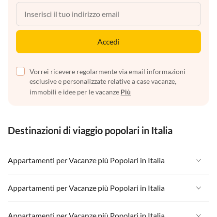
Accedi
Vorrei ricevere regolarmente via email informazioni
esclusive e personalizzate relative a case vacanze,
immobili e idee per le vacanze
Più
Destinazioni di viaggio popolari in Italia
Appartamenti per Vacanze più Popolari in Italia
Appartamenti per Vacanze in Italia
Appartamenti per Vacanze più Popolari in Italia
Appartamenti per Vacanze in Liguria
Appartamenti per Vacanze in Italia
Appartamenti per Vacanze più Popolari in Italia