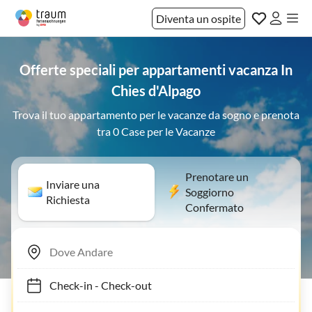
Diventa un ospite
Offerte speciali per appartamenti vacanza In
Chies d'Alpago
Trova il tuo appartamento per le vacanze da sogno e prenota
tra 0 Case per le Vacanze
Prenotare un
Inviare una
Soggiorno
Richiesta
Confermato
Check-in
-
Check-out