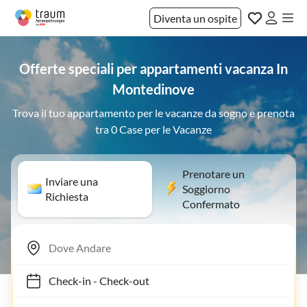
Diventa un ospite
Offerte speciali per appartamenti vacanza In
Montedinove
Trova il tuo appartamento per le vacanze da sogno e prenota
tra 0 Case per le Vacanze
Prenotare un
Inviare una
Soggiorno
Richiesta
Confermato
Check-in
-
Check-out