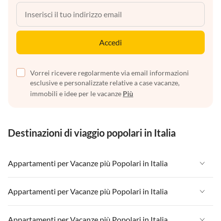
Accedi
Vorrei ricevere regolarmente via email informazioni
esclusive e personalizzate relative a case vacanze,
immobili e idee per le vacanze
Più
Destinazioni di viaggio popolari in Italia
Appartamenti per Vacanze più Popolari in Italia
Appartamenti per Vacanze in Italia
Appartamenti per Vacanze più Popolari in Italia
Appartamenti per Vacanze in Liguria
Appartamenti per Vacanze in Italia
Appartamenti per Vacanze più Popolari in Italia