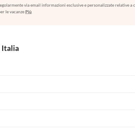
egolarmente via email informazioni esclusive e personalizzate relative a 
per le vacanze
Più
 Italia
 per Vacanze in Liguria
Appartamenti per Vacanze in Lombardia
i per Vacanze in Lago di Como
 per Vacanze in Liguria
Appartamenti per Vacanze in Lombardia
i per Vacanze in Lago di Como
 per Vacanze in Liguria
Appartamenti per Vacanze in Lombardia
i per Vacanze in Lago di Como
 per Vacanze in Liguria
Appartamenti per Vacanze in Lombardia