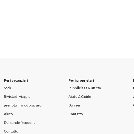
i per Vacanze in Lago di Como
 per Vacanze in Liguria
Appartamenti per Vacanze in Lombardia
i per Vacanze in Lago di Como
 per Vacanze in Liguria
Appartamenti per Vacanze in Lombardia
i per Vacanze in Lago di Como
 per Vacanze in Liguria
Appartamenti per Vacanze in Lombardia
i per Vacanze in Lago di Como
Per i vacanzieri
Per i proprietari
Seek
Pubblicizza & affitta
Rivista di viaggio
Aiuto & Guide
prenota in modo sicuro
Banner
Aiuto
Contatto
Domande frequenti
Contatto