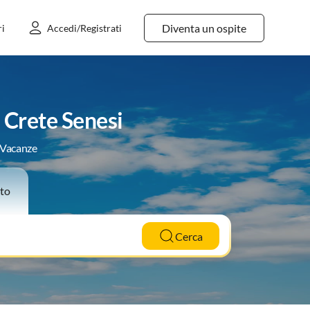
Diventa un ospite
ri
Accedi/Registrati
 Crete Senesi
e Vacanze
to
Cerca