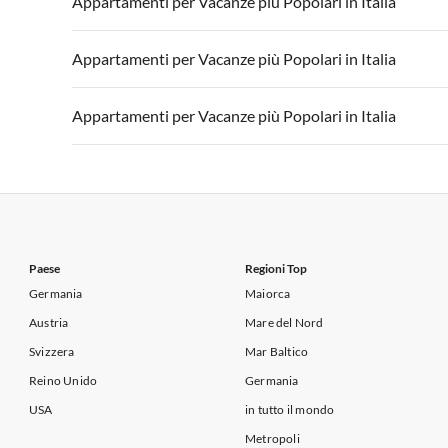
Appartamenti per Vacanze più Popolari in Italia
Appartamenti per Vacanze in Lago di Garda
Appartament
Appartamenti per Vacanze in Italia
Appartamenti
Appartamenti per Vacanze più Popolari in Italia
Appartamenti per Vacanze in Lago di Garda
Appartament
Appartamenti per Vacanze in Italia
Appartamenti
Appartamenti per Vacanze più Popolari in Italia
Appartamenti per Vacanze in Lago di Garda
Appartament
Appartamenti per Vacanze in Italia
Appartamenti
Appartamenti per Vacanze in Lago di Garda
Appartament
Paese
Regioni Top
Germania
Maiorca
Austria
Mare del Nord
Svizzera
Mar Baltico
Reino Unido
Germania
USA
in tutto il mondo
Metropoli