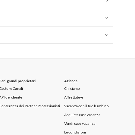
Appartamenti per Vacanze in Sicilia
Appartamenti per Vacanze in Sicilia
Appartamenti per Vacanze in Sicilia
Per i grandi proprietari
Aziende
Gestore Canali
Chi siamo
API del cliente
Affrettatevi
Conferenza dei Partner Professionisti
Vacanza con il tuo bambino
Acquista case vacanza
Vendi case vacanza
Le condizioni