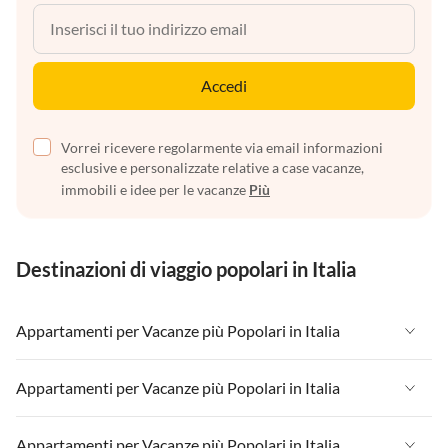
Accedi
Vorrei ricevere regolarmente via email informazioni
esclusive e personalizzate relative a case vacanze,
immobili e idee per le vacanze
Più
Destinazioni di viaggio popolari in Italia
Appartamenti per Vacanze più Popolari in Italia
Appartamenti per Vacanze in Italia
Appartamenti per Vacanze più Popolari in Italia
Appartamenti per Vacanze in Liguria
Appartamenti per Vacanze in Italia
Appartamenti per Vacanze più Popolari in Italia