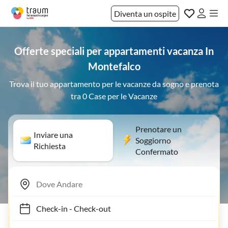
Diventa un ospite
Offerte speciali per appartamenti vacanza In
Montefalco
Trova il tuo appartamento per le vacanze da sogno e prenota
tra 0 Case per le Vacanze
Prenotare un
Inviare una
Soggiorno
Richiesta
Confermato
Check-in
-
Check-out