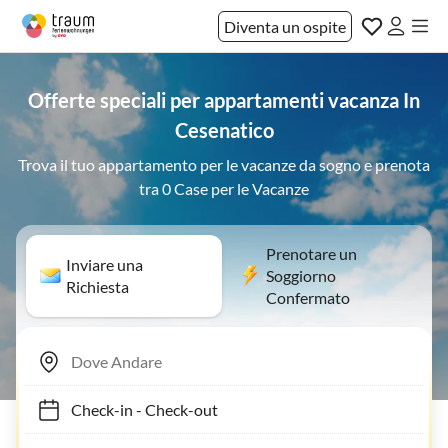
Diventa un ospite
Offerte speciali per appartamenti vacanza In
Cesenatico
Trova il tuo appartamento per le vacanze da sogno e prenota
tra 0 Case per le Vacanze
Prenotare un
Inviare una
Soggiorno
Richiesta
Confermato
Check-in
-
Check-out