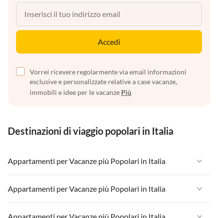
Accedi
Vorrei ricevere regolarmente via email informazioni
esclusive e personalizzate relative a case vacanze,
immobili e idee per le vacanze
Più
Destinazioni di viaggio popolari in Italia
Appartamenti per Vacanze più Popolari in Italia
Appartamenti per Vacanze in Italia
Appartamenti per Vacanze più Popolari in Italia
Appartamenti per Vacanze in Liguria
Appartamenti per Vacanze in Italia
Appartamenti per Vacanze più Popolari in Italia