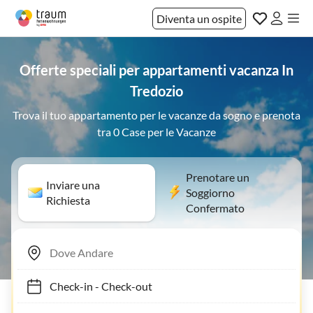
Diventa un ospite
Offerte speciali per appartamenti vacanza In
Tredozio
Trova il tuo appartamento per le vacanze da sogno e prenota
tra 0 Case per le Vacanze
Prenotare un
Inviare una
Soggiorno
Richiesta
Confermato
Check-in
-
Check-out