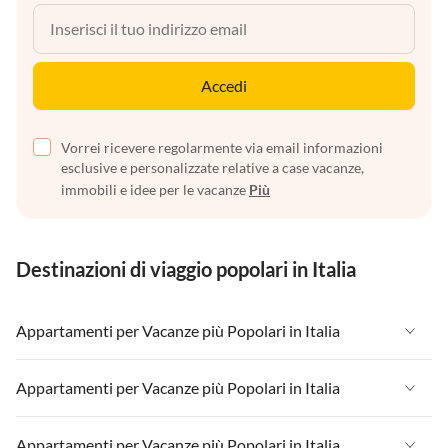
Accedi
Vorrei ricevere regolarmente via email informazioni
esclusive e personalizzate relative a case vacanze,
immobili e idee per le vacanze
Più
Destinazioni di viaggio popolari in Italia
Appartamenti per Vacanze più Popolari in Italia
Appartamenti per Vacanze in Italia
Appartamenti per Vacanze più Popolari in Italia
Appartamenti per Vacanze in Liguria
Appartamenti per Vacanze in Italia
Appartamenti per Vacanze più Popolari in Italia