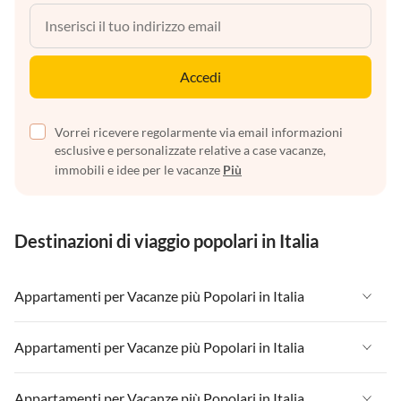
Accedi
Vorrei ricevere regolarmente via email informazioni
esclusive e personalizzate relative a case vacanze,
immobili e idee per le vacanze
Più
Destinazioni di viaggio popolari in Italia
Appartamenti per Vacanze più Popolari in Italia
Appartamenti per Vacanze in Italia
Appartamenti per Vacanze più Popolari in Italia
Appartamenti per Vacanze in Liguria
Appartamenti per Vacanze in Italia
Appartamenti per Vacanze più Popolari in Italia