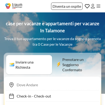
Diventa un ospite
case per vacanze e appartamenti per vacanze
In Talamone
Trova il tuo appartamento per le vacanze da sogno e prenota
tra 0 Case per le Vacanze
Prenotare un
Inviare una
Soggiorno
Richiesta
Confermato
Check-in
-
Check-out