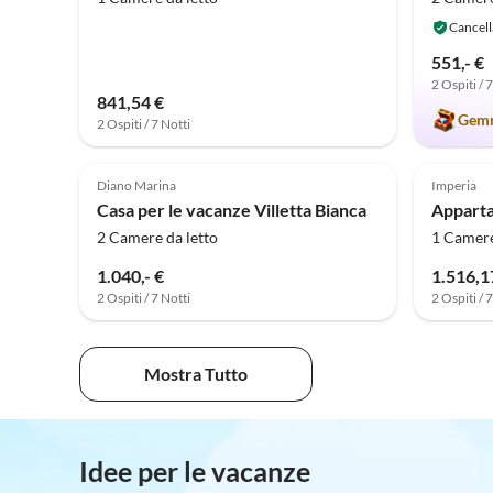
Cancell
551,- €
2 Ospiti / 
841,54 €
Gemm
2 Ospiti / 7 Notti
Annuncio in
Alto
Diano Marina
Imperia
Casa per le vacanze Villetta Bianca
Apparta
2 Camere da letto
1 Camere
1.040,- €
1.516,1
2 Ospiti / 7 Notti
2 Ospiti / 
Mostra Tutto
Idee per le vacanze