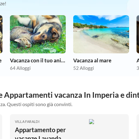
ze!
e
Vacanza con il tuo animale domestico
Vacanza al mare
64 Alloggi
52 Alloggi
3
re Appartamenti vacanza In Imperia e din
za. Questi ospiti sono già convinti.
VILLA FARALDI
Appartamento per
vacanze Lavanda