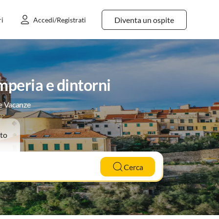
Diventa un ospite
ri
Accedi/Registrati
mperia e dintorni
le Vacanze
to
Cerca