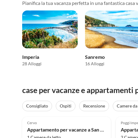
Pianifica la tua vacanza perfetta in una fantastica casa 
Imperia
Sanremo
28 Alloggi
16 Alloggi
case per vacanze e appartamenti p
Consigliato
Ospiti
Recensione
Camere da 
4.0
(8)
4.8
Cervo
Poggi Impe
Appartamento per vacanze a San Bartolomeo al Mare
Apparta
1 Camere da letto
2 Camere