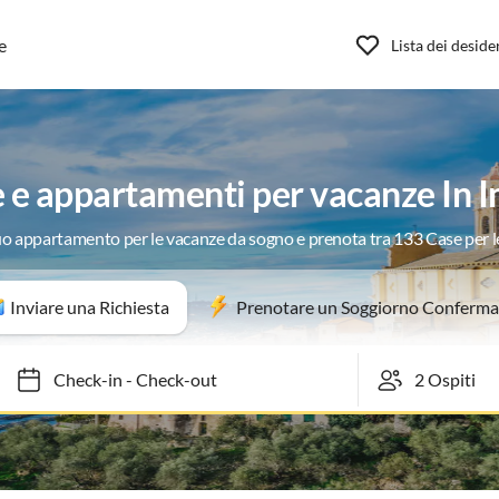
e
Lista dei deside
 e appartamenti per vacanze In I
tuo appartamento per le vacanze da sogno e prenota tra 133 Case per 
Inviare una Richiesta
Prenotare un Soggiorno Conferma
Check-in
-
Check-out