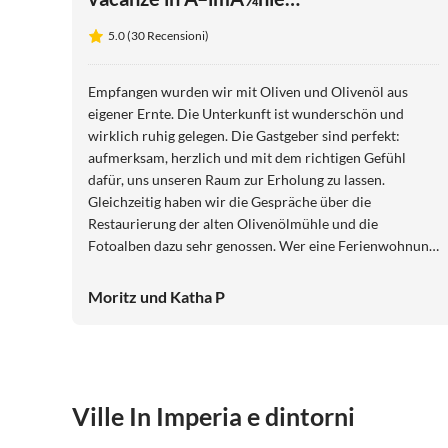
Rivaro
5.0 (30 Recensioni)
Empfangen wurden wir mit Oliven und Olivenöl aus
eigener Ernte. Die Unterkunft ist wunderschön und
wirklich ruhig gelegen. Die Gastgeber sind perfekt:
aufmerksam, herzlich und mit dem richtigen Gefühl
dafür, uns unseren Raum zur Erholung zu lassen.
Gleichzeitig haben wir die Gespräche über die
Restaurierung der alten Olivenölmühle und die
Fotoalben dazu sehr genossen. Wer eine Ferienwohnung
mit Italienischen Flair sucht ist hier genau an der
richtigen Adresse. Eine klare Empfehlung. Wir kommen
Moritz und Katha P
wieder.
Ville In Imperia e dintorni
5.0
(2)