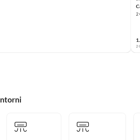
C
2 
1
2 
intorni