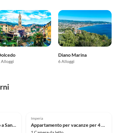
Dolcedo
Diano Marina
 Alloggi
6 Alloggi
rni
Imperia
Appartamento vista giardino a Sanremo con veranda
Appartamento per vacanze per 4 persone a Imperia
1 Camere da letto