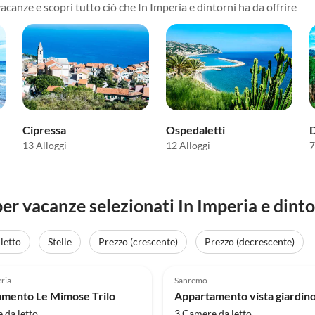
vacanze e scopri tutto ciò che In Imperia e dintorni ha da offrire
Cipressa
Ospedaletti
13 Alloggi
12 Alloggi
7
er vacanze selezionati In Imperia e dinto
letto
Stelle
Prezzo (crescente)
Prezzo (decrescente)
Annuncio in
(5)
Alto
ria
Sanremo
mento Le Mimose Trilo
 da letto
3 Camere da letto