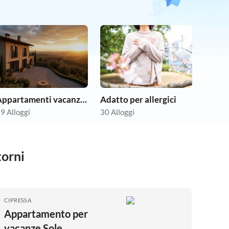
Appartamenti vacanze economici
Adatto per allergici
9 Alloggi
30 Alloggi
torni
CIPRESSA
Appartamento per
vacanze Sole