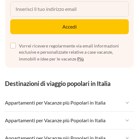
Accedi
Vorrei ricevere regolarmente via email informazioni
esclusive e personalizzate relative a case vacanze,
immobili e idee per le vacanze
Più
Destinazioni di viaggio popolari in Italia
Appartamenti per Vacanze più Popolari in Italia
Appartamenti per Vacanze in Italia
Appartamenti per Vacanze più Popolari in Italia
Appartamenti per Vacanze in Liguria
Appartamenti per Vacanze in Italia
Appartamenti per Vacanze più Popolari in Italia