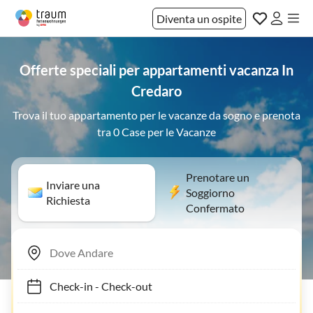
Diventa un ospite
Offerte speciali per appartamenti vacanza In
Credaro
Trova il tuo appartamento per le vacanze da sogno e prenota
tra 0 Case per le Vacanze
Prenotare un
Inviare una
Soggiorno
Richiesta
Confermato
Check-in
-
Check-out