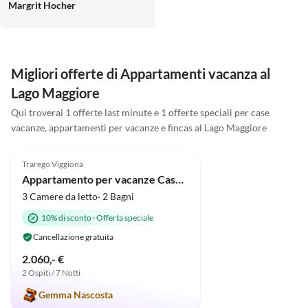
Margrit Hocher
geschlossen. Wir hatten
gemischtes Wetter, aber da das
Haus alles bietet, war das nicht
so tragisch. Wir haben die Zeit
als Familie 6 Personen und ein
Migliori offerte di Appartamenti vacanza al
Baby sehr genossen. Der
Lago Maggiore
Austausch bei Fragen war super
und die Informationen und
Qui troverai 1 offerte last minute e 1 offerte speciali per case
Tipps. Ganz herzlichen Dank und
vacanze, appartamenti per vacanze e fincas al Lago Maggiore
5.0
(7)
herzliche Grüße Margrit mit
Family
Trarego Viggiona
Appartamento per vacanze Casa Tramonto d'Oro - Alba
3 Camere da letto· 2 Bagni
10% di sconto
·
Offerta speciale
Cancellazione gratuita
2.060,- €
2 Ospiti / 7 Notti
Gemma Nascosta