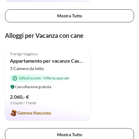
Mostra Tutto
Alloggi per Vacanza con cane
5.0
(7)
Trarego Viggiona
Appartamento per vacanze Casa Tramonto d'Oro - Alba
3 Camere da letto
10% di sconto
·
Offerta speciale
Cancellazione gratuita
2.060,- €
2 Ospiti / 7 Notti
Gemma Nascosta
Mostra Tutto