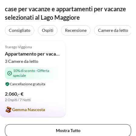
case per vacanze e appartamenti per vacanze
selezionati al Lago Maggiore
Consigliato
Ospiti
Recensione
Camere da letto
5.0
(7)
Trarego Viggiona
Appartamento per vacanze Casa Tramonto d'Oro - Alba
3 Camere da letto
10% di sconto
·
Offerta
speciale
Cancellazione gratuita
2.060,- €
2 Ospiti / 7 Notti
Gemma Nascosta
Mostra Tutto