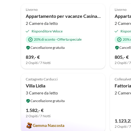
5.0
(46)
5.0
Livorno
Livorno
Appartamento per vacanze Casina di Savolano
2 Camere da letto
2 Camere
Risponditore Veloce
Rispon
20% di sconto
·
Offerta speciale
20% 
Cancellazione gratuita
Cancell
839,- €
805,- €
2 Ospiti / 7 Notti
2 Ospiti / 
Annuncio in
5.0
(10)
Alto
3.5
Castagneto Carducci
Collesalvet
Villa Lidia
3 Camere da letto
2 Camere
Cancellazione gratuita
1.582,- €
2 Ospiti / 7 Notti
1.123,2
Gemma Nascosta
2 Ospiti / 