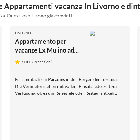
re Appartamenti vacanza In Livorno e din
za. Questi ospiti sono già convinti.
LIVORNO
Appartamento per
vacanze Ex Mulino ad
Acqua Le Ferriere
5.0 (13 Recensioni)
Es ist einfach ein Paradies in den Bergen der Toscana.
Die Vermieter stehen mit vollem Einsatz jederzeit zur
Verfügung, ob es um Reiseziele oder Restaurant geht.