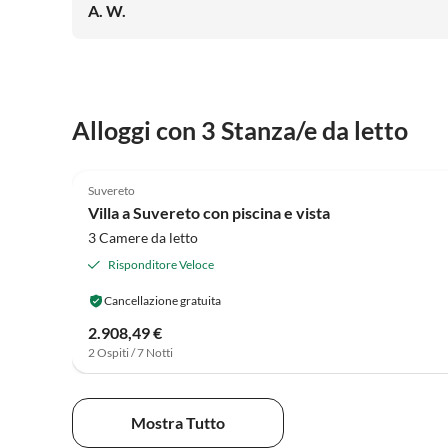
Medici einlegen oder die Tour dort starten und dort
A. W.
einen leckeren Kaffee trinken. Dann weiter auf dem
Radweg nach Cecina Mare, dort durch den
wunderschönen Pinienwald radeln und weiter nach
Bibbona. Als Radfahrer entdeckt man auf der Strecke
schöne Buchten.
Alloggi con 3 Stanza/e da letto
4.1
(14)
Suvereto
Villa a Suvereto con piscina e vista
3 Camere da letto
Risponditore Veloce
Cancellazione gratuita
2.908,49 €
2 Ospiti / 7 Notti
Mostra Tutto