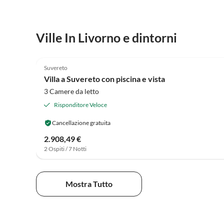
Ville In Livorno e dintorni
4.1
(14)
Suvereto
Villa a Suvereto con piscina e vista
3 Camere da letto
Risponditore Veloce
Cancellazione gratuita
2.908,49 €
2 Ospiti / 7 Notti
Mostra Tutto