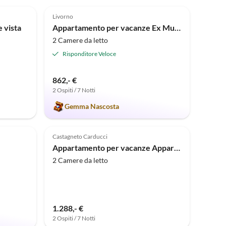
5.0
(13)
Livorno
e vista
Appartamento per vacanze Ex Mulino ad Acqua Le Ferriere
2 Camere da letto
Risponditore Veloce
862,- €
2 Ospiti / 7 Notti
Gemma Nascosta
Annuncio in
Annuncio in
Alto
Alto
Castagneto Carducci
Appartamento per vacanze Appartamento Suite Mia Margot
2 Camere da letto
1.288,- €
2 Ospiti / 7 Notti