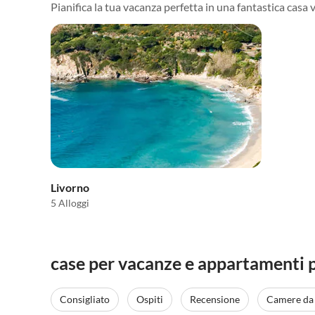
Pianifica la tua vacanza perfetta in una fantastica casa 
Livorno
5 Alloggi
case per vacanze e appartamenti p
Consigliato
Ospiti
Recensione
Camere da 
Annuncio in
Alto