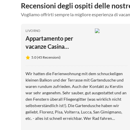
Recensioni degli ospiti delle nost
Vogliamo offrirti sempre la migliore esperienza di vacan
LIVORNO
Appartamento per
vacanze Casina
Montenero
5.0 (45 Recensioni)
Wir hatten die Ferienwohnung mit dem schnuckeligen
kleinen Balkon und der Terrasse mit Gartendusche und
waren rundum zufrieden. Auch der Kontakt zu Kerstin
war sehr angenehm. Sehr sauber, gut ausgestattet und an
den Fenstern überall Fliegengitter (was wirklich nicht
selbstverständlich ist!). Die Gartendusche haben wir
geliebt. Florenz, Pisa, Volterra, Lucca, San Gimigmano,
etc. - alles ist schnell erreichbar. Wer Rad fahren
möchte: Zwischenstop am Hafen Marina del Casa de