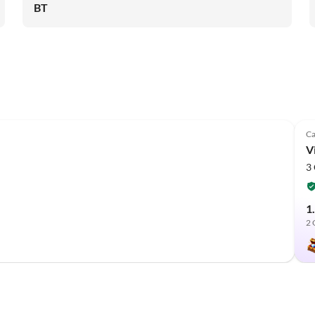
BT
Ca
Vi
3 
1
2 