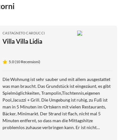
torni
CASTAGNETO CARDUCCI
Villa Villa Lidia
5.0 (10 Recensioni)
Die Wohnung ist sehr sauber und mit allem ausgestattet
was man braucht. Das Grundstück ist eingezäunt, es gibt
Spielmöglichkeiten, Trampolin,Tischtennis,eigenen
Pool,Jacuzzi + Grill. Die Umgebung ist ruhig, zu Fuß ist
man in 5 Minuten im Ortskern mit vielen Restaurants,
Bäcker, Minimarkt. Der Strand ist flach, nicht mal 5
Minuten entfernt, so dass man die Mittagshitze
problemlos zuhause verbringen kann. Er ist nicht
überlaufen und man findet genug Platz auch wenn man