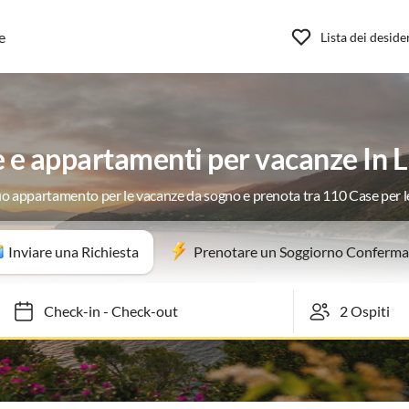
e
Lista dei deside
 e appartamenti per vacanze In L
tuo appartamento per le vacanze da sogno e prenota tra 110 Case per 
Inviare una Richiesta
Prenotare un Soggiorno Conferma
Check-in
-
Check-out