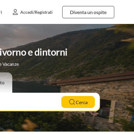
Diventa un ospite
ri
Accedi/Registrati
ivorno e dintorni
le Vacanze
to
Cerca