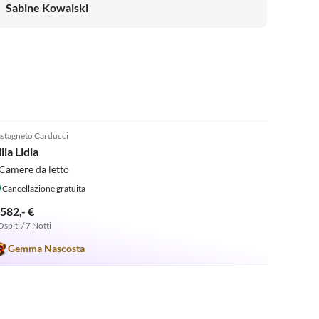
keine Liegen/Schirm mieten möchte. Die Gastgeber
Sabine Kowalski
Marina/Nicola sind mehr als hilfsbereit und immer
erreichbar und man merkt dass Ihnen das Wohl ihrer
Gäste sehr am Herzen liegt. Fazit: für uns war es die
perfekte Erholung und wir kommen gerne wieder.
5.0
(10)
stagneto Carducci
lla Lidia
Camere da letto
Cancellazione gratuita
.582,- €
Ospiti / 7 Notti
Gemma Nascosta