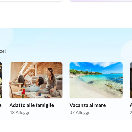
ze!
e
Adatto alle famiglie
Vacanza al mare
43 Alloggi
37 Alloggi
2