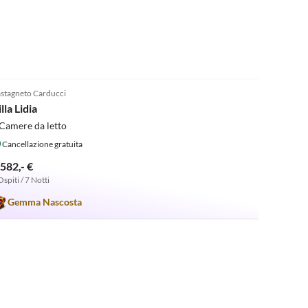
5.0
(10)
stagneto Carducci
lla Lidia
Camere da letto
Cancellazione gratuita
.582,- €
Ospiti / 7 Notti
Gemma Nascosta