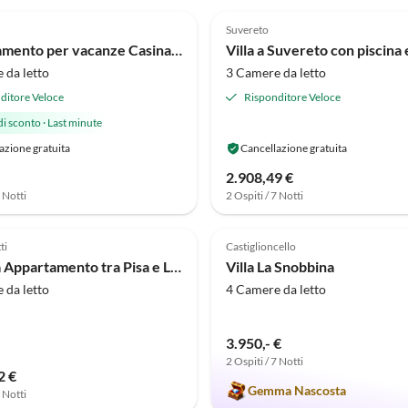
(45)
4.1
(14)
Suvereto
Appartamento per vacanze Casina Montenero
Villa a Suvereto con piscina 
 da letto
3 Camere da letto
ditore Veloce
Risponditore Veloce
di sconto
·
Last minute
azione gratuita
Cancellazione gratuita
2.908,49 €
7 Notti
2 Ospiti / 7 Notti
(4)
5.0
(1)
ti
Castiglioncello
Fattoria Appartamento tra Pisa e Livorno
Villa La Snobbina
 da letto
4 Camere da letto
3.950,- €
2 Ospiti / 7 Notti
2 €
Gemma Nascosta
7 Notti