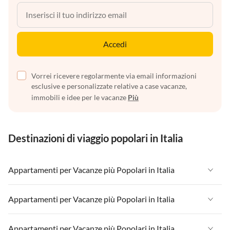
Accedi
Vorrei ricevere regolarmente via email informazioni
esclusive e personalizzate relative a case vacanze,
immobili e idee per le vacanze
Più
Destinazioni di viaggio popolari in Italia
Appartamenti per Vacanze più Popolari in Italia
Appartamenti per Vacanze in Italia
Appartamenti per Vacanze più Popolari in Italia
Appartamenti per Vacanze in Liguria
Appartamenti per Vacanze in Italia
Appartamenti per Vacanze più Popolari in Italia