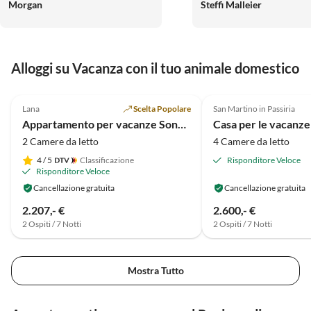
Morgan
Steffi Malleier
Alloggi su Vacanza con il tuo animale domestico
5.0
(17)
5.0
(12)
Lana
Scelta Popolare
San Martino in Passiria
Appartamento per vacanze Sonnenblume im Vitalhof - Niederhof
Casa per le vacanz
2 Camere da letto
4 Camere da letto
4
/ 5
Classificazione
Risponditore Veloce
Risponditore Veloce
Cancellazione gratuita
Cancellazione gratuita
2.207,- €
2.600,- €
2 Ospiti / 7 Notti
2 Ospiti / 7 Notti
Mostra Tutto