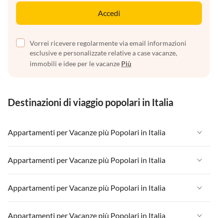
Accedi
Vorrei ricevere regolarmente via email informazioni
esclusive e personalizzate relative a case vacanze,
immobili e idee per le vacanze
Più
Destinazioni di viaggio popolari in Italia
Appartamenti per Vacanze più Popolari in Italia
Appartamenti per Vacanze in Italia
Appartamenti per Vacanze più Popolari in Italia
Appartamenti per Vacanze in Liguria
Appartamenti per Vacanze in Italia
Appartamenti per Vacanze più Popolari in Italia
Appartamenti per Vacanze in Lombardia
Appartamenti per Vacanze in Liguria
Appartamenti per Vacanze in Sicilia
Appartamenti per Vacanze in Italia
Appartamenti per Vacanze più Popolari in Italia