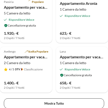
Passiria
Popolare
Appartamento Aronia
Appartamento per vacanze Panorama montano
1 Camere da letto
5 Camere da letto
Risponditore Veloce
Risponditore Veloce
Cancellazione gratuita
1.920,- €
623,- €
2 Ospiti / 7 Notti
2 Ospiti / 7 Notti
Annuncio in
Annuncio in
5.0
(1)
Alto
Alto
Avelengo
Scelta Popolare
Lana
Appartamento per vacanze Suite Familiare
Appartamento per vacanze nella Villa Mair
2 Camere da letto
1 Camere da letto
4
/ 5
Classificazione
Risponditore Veloce
Cancellazione gratuita
1.400,- €
658,- €
2 Ospiti / 7 Notti
2 Ospiti / 7 Notti
Mostra Tutto