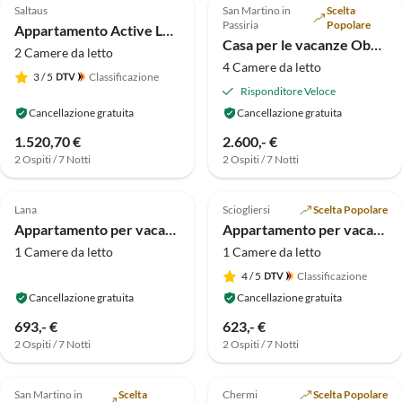
Saltaus
San Martino in
Scelta
Passiria
Popolare
Appartamento Active Lodge Merano
Casa per le vacanze Obertalerhof
2 Camere da letto
4 Camere da letto
3
/ 5
Classificazione
Risponditore Veloce
Cancellazione gratuita
Cancellazione gratuita
1.520,70 €
2.600,- €
2 Ospiti / 7 Notti
2 Ospiti / 7 Notti
Annuncio in
Annuncio in
4.9
(7)
Alto
4.9
(3)
Alto
Lana
Sciogliersi
Scelta Popolare
Appartamento per vacanze Villa Mair
Appartamento per vacanze Valentino
1 Camere da letto
1 Camere da letto
4
/ 5
Classificazione
Cancellazione gratuita
Cancellazione gratuita
693,- €
623,- €
2 Ospiti / 7 Notti
2 Ospiti / 7 Notti
Annuncio in
Annuncio in
4.9
(3)
Alto
5.0
(2)
Alto
San Martino in
Scelta
Chermi
Scelta Popolare