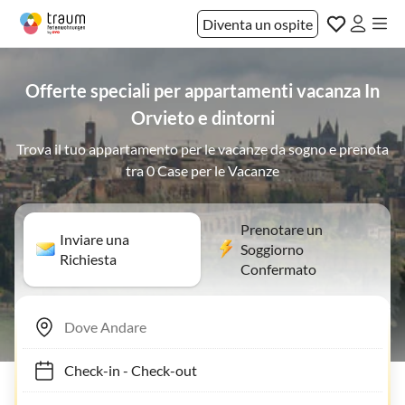
Diventa un ospite
Offerte speciali per appartamenti vacanza In
Orvieto e dintorni
Trova il tuo appartamento per le vacanze da sogno e prenota
tra 0 Case per le Vacanze
Prenotare un
Inviare una
Soggiorno
Richiesta
Confermato
Check-in
-
Check-out