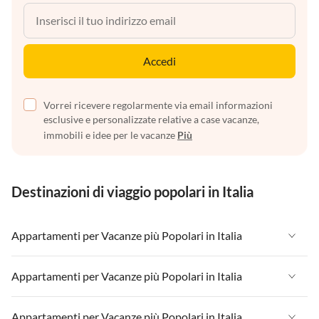
Accedi
Vorrei ricevere regolarmente via email informazioni
esclusive e personalizzate relative a case vacanze,
immobili e idee per le vacanze
Più
Destinazioni di viaggio popolari in Italia
Appartamenti per Vacanze più Popolari in Italia
Appartamenti per Vacanze in Italia
Appartamenti per Vacanze più Popolari in Italia
Appartamenti per Vacanze in Liguria
Appartamenti per Vacanze in Italia
Appartamenti per Vacanze più Popolari in Italia