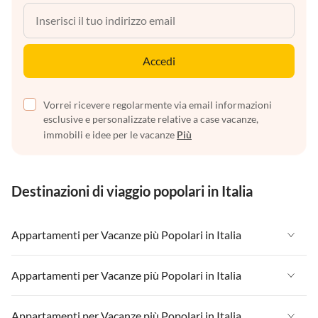
Accedi
Vorrei ricevere regolarmente via email informazioni
esclusive e personalizzate relative a case vacanze,
immobili e idee per le vacanze
Più
Destinazioni di viaggio popolari in Italia
Appartamenti per Vacanze più Popolari in Italia
Appartamenti per Vacanze in Italia
Appartamenti per Vacanze più Popolari in Italia
Appartamenti per Vacanze in Liguria
Appartamenti per Vacanze in Italia
Appartamenti per Vacanze più Popolari in Italia