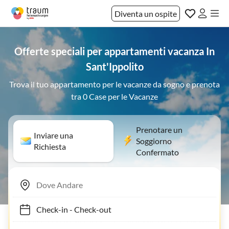
Diventa un ospite
Offerte speciali per appartamenti vacanza In
Sant'Ippolito
Trova il tuo appartamento per le vacanze da sogno e prenota
tra 0 Case per le Vacanze
Prenotare un
Inviare una
Soggiorno
Richiesta
Confermato
Check-in
-
Check-out