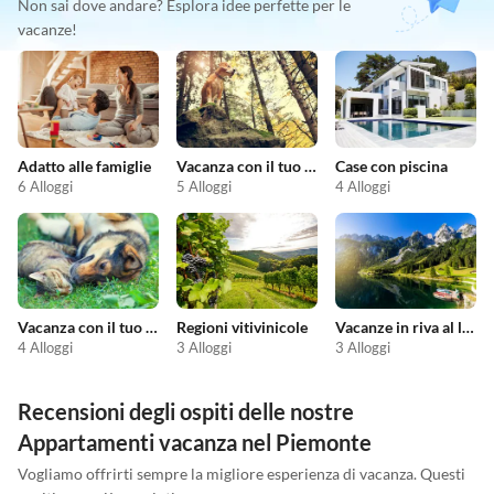
Non sai dove andare? Esplora idee perfette per le
vacanze!
Adatto alle famiglie
Vacanza con il tuo cane
Case con piscina
6 Alloggi
5 Alloggi
4 Alloggi
Vacanza con il tuo animale domestico
Regioni vitivinicole
Vacanze in riva al lago
4 Alloggi
3 Alloggi
3 Alloggi
Recensioni degli ospiti delle nostre
Appartamenti vacanza nel Piemonte
Vogliamo offrirti sempre la migliore esperienza di vacanza. Questi