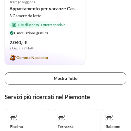
Trarego Viggiona
Appartamento per vacanze Casa Tramonto d'Oro - Alba
3 Camere da letto
10% di sconto
·
Offerta speciale
Cancellazione gratuita
2.040,- €
2 Ospiti / 7 Notti
Gemma Nascosta
Mostra Tutto
Servizi più ricercati nel Piemonte
Piscina
Terrazza
Balcone