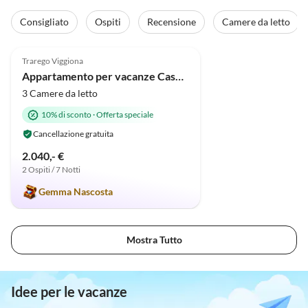
Consigliato
Ospiti
Recensione
Camere da letto
5.0
(7)
Trarego Viggiona
Appartamento per vacanze Casa Tramonto d'Oro - Alba
3 Camere da letto
10% di sconto
·
Offerta speciale
Cancellazione gratuita
2.040,- €
2 Ospiti / 7 Notti
Gemma Nascosta
Mostra Tutto
Idee per le vacanze