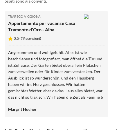
ospiti sono già convinti.
TRAREGO VIGGIONA
Appartamento per vacanze Casa
Tramonto d'Oro - Alba
5.0 (7 Recensioni)
Angekommen und wohlgefühlt. Alles ist wie
beschrieben und fotografiert, man öffnet die Tür und
ist Zuhause. Der Garten bietet überall ein Plätzchen
zum verweilen oder für Kinder zum verstecken. Der
Ausblick ist so wunderschön, und den Hausberg
haben wir ins Herz geschlossen. Wir hatten
gemischtes Wetter, aber da das Haus alles bietet, war
das nicht so tragisch. Wir haben die Zeit als Familie 6
Personen und ein Baby sehr genossen. Der Austausch
Margrit Hocher
bei Fragen war super und die Informationen und
Tipps. Ganz herzlichen Dank und herzliche Grüße
Margrit mit Family