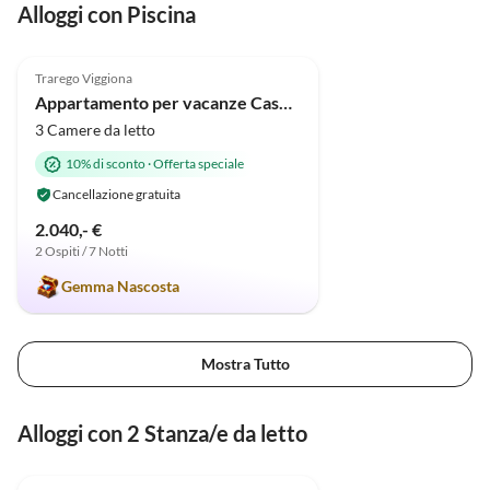
Alloggi con Piscina
5.0
(7)
Trarego Viggiona
Appartamento per vacanze Casa Tramonto d'Oro - Alba
3 Camere da letto
10% di sconto
·
Offerta speciale
Cancellazione gratuita
2.040,- €
2 Ospiti / 7 Notti
Gemma Nascosta
Mostra Tutto
Alloggi con 2 Stanza/e da letto
5.0
(7)