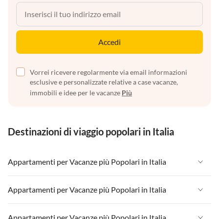
Accedi
Vorrei ricevere regolarmente via email informazioni
esclusive e personalizzate relative a case vacanze,
immobili e idee per le vacanze
Più
Destinazioni di viaggio popolari in Italia
Appartamenti per Vacanze più Popolari in Italia
Appartamenti per Vacanze in Italia
Appartamenti per Vacanze più Popolari in Italia
Appartamenti per Vacanze in Liguria
Appartamenti per Vacanze in Italia
Appartamenti per Vacanze più Popolari in Italia