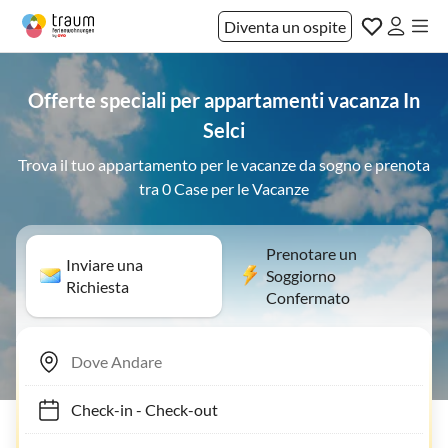
Diventa un ospite
Offerte speciali per appartamenti vacanza In
Selci
Trova il tuo appartamento per le vacanze da sogno e prenota
tra 0 Case per le Vacanze
Prenotare un
Inviare una
Soggiorno
Richiesta
Confermato
Check-in
-
Check-out