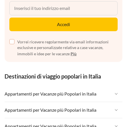
Accedi
Vorrei ricevere regolarmente via email informazioni
esclusive e personalizzate relative a case vacanze,
immobili e idee per le vacanze
Più
Destinazioni di viaggio popolari in Italia
Appartamenti per Vacanze più Popolari in Italia
Appartamenti per Vacanze in Italia
Appartamenti per Vacanze più Popolari in Italia
Appartamenti per Vacanze in Liguria
Appartamenti per Vacanze in Italia
Appartamenti per Vacanze più Popolari in Italia