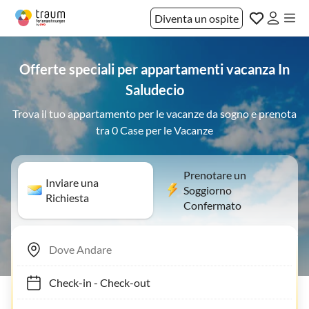
Diventa un ospite
Offerte speciali per appartamenti vacanza In
Saludecio
Trova il tuo appartamento per le vacanze da sogno e prenota
tra 0 Case per le Vacanze
Prenotare un
Inviare una
Soggiorno
Richiesta
Confermato
Check-in
-
Check-out