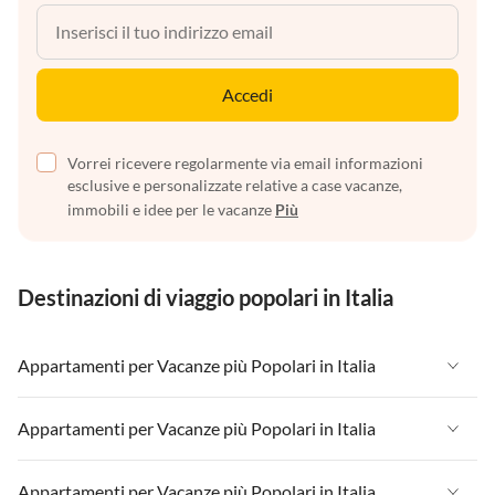
Accedi
Vorrei ricevere regolarmente via email informazioni
esclusive e personalizzate relative a case vacanze,
immobili e idee per le vacanze
Più
Destinazioni di viaggio popolari in Italia
Appartamenti per Vacanze più Popolari in Italia
Appartamenti per Vacanze in Italia
Appartamenti per Vacanze più Popolari in Italia
Appartamenti per Vacanze in Liguria
Appartamenti per Vacanze in Italia
Appartamenti per Vacanze più Popolari in Italia