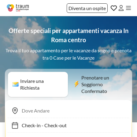
Diventa un ospite
Offerte speciali per appartamenti vacanza In
Roma centro
Trova il tuo appartamento per le vacanze da sogno e prenota
tra 0 Case per le Vacanze
Prenotare un
Inviare una
Soggiorno
Richiesta
Confermato
Check-in
-
Check-out