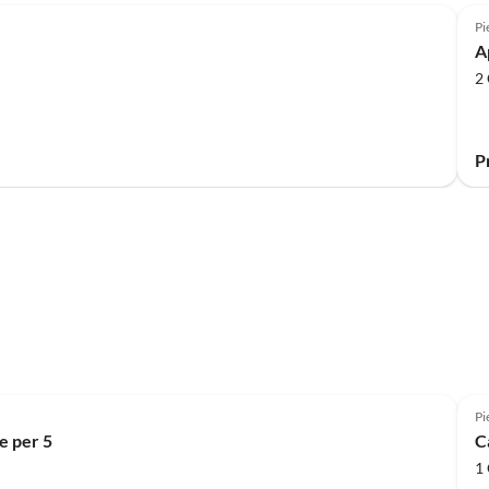
Pi
A
2 
P
Pi
e per 5
C
1 