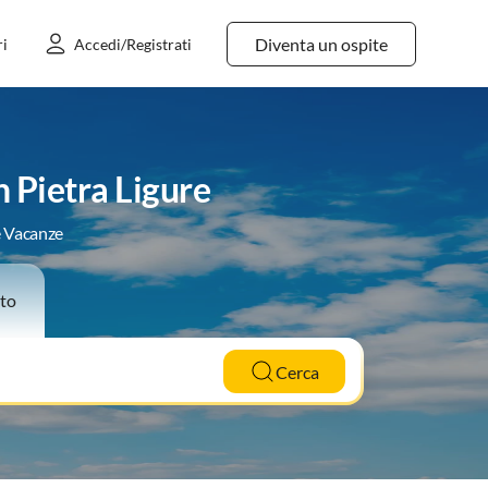
Diventa un ospite
ri
Accedi/Registrati
 Pietra Ligure
e Vacanze
to
Cerca