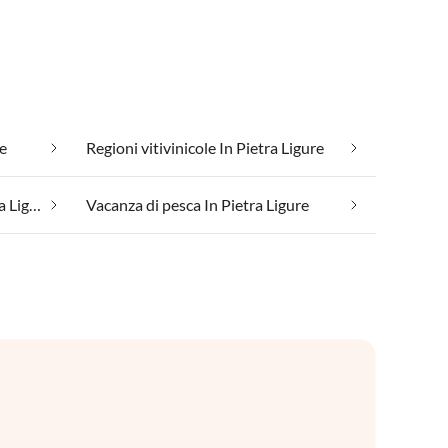
re
Regioni vitivinicole In Pietra Ligure
Vacanza con il tuo cane In Pietra Ligure
Vacanza di pesca In Pietra Ligure