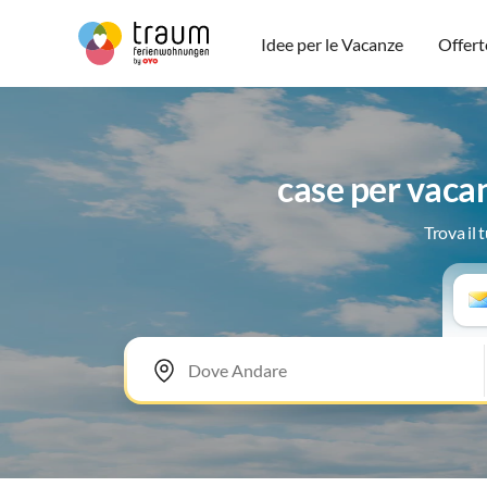
Idee per le Vacanze
Offert
case per vaca
Trova il