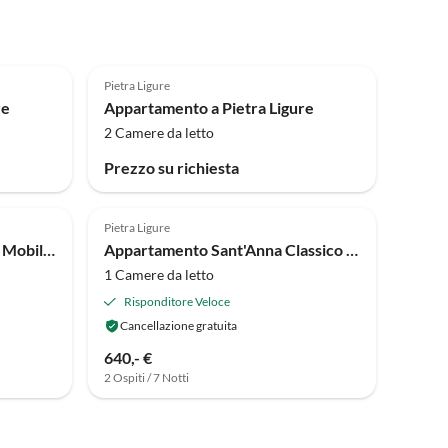
Pietra Ligure
re
Appartamento a Pietra Ligure
2 Camere da letto
Prezzo su richiesta
Annuncio in
Annuncio in
Alto
Alto
Pietra Ligure
Bungalow Camping Dei Fiori Mobile Home
Appartamento Sant'Anna Classico Bilo
1 Camere da letto
Risponditore Veloce
Cancellazione gratuita
640,- €
2 Ospiti / 7 Notti