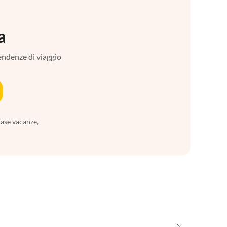
a
tendenze di viaggio
case vacanze,