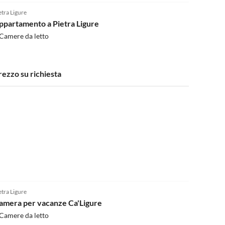
etra Ligure
ppartamento a Pietra Ligure
Camere da letto
rezzo su richiesta
4.8
(1)
etra Ligure
amera per vacanze Ca'Ligure
Camere da letto