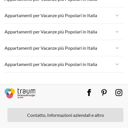
Appartamenti per Vacanze in Lombardia
Appartamenti per Vacanze in Liguria
Appartamenti per Vacanze in Sicilia
Appartamenti per Vacanze in Italia
Appartamenti per Vacanze più Popolari in Italia
Appartamenti per Vacanze in Lombardia
Appartamenti per Vacanze in Lago di Garda
Appartamenti per Vacanze in Liguria
Appartamenti per Vacanze in Sicilia
Appartamenti per Vacanze in Italia
Appartamenti per Vacanze più Popolari in Italia
Appartamenti per Vacanze in Lago di Como
Appartamenti per Vacanze in Lombardia
Appartamenti per Vacanze in Lago di Garda
Appartamenti per Vacanze in Liguria
Appartamenti per Vacanze in Sicilia
Appartamenti per Vacanze in Italia
Appartamenti per Vacanze più Popolari in Italia
Appartamenti per Vacanze in Lago di Como
Appartamenti per Vacanze in Lombardia
Appartamenti per Vacanze in Lago di Garda
Appartamenti per Vacanze in Liguria
Appartamenti per Vacanze in Sicilia
Appartamenti per Vacanze in Italia
Appartamenti per Vacanze più Popolari in Italia
Appartamenti per Vacanze in Lago di Como
Appartamenti per Vacanze in Lombardia
Appartamenti per Vacanze in Lago di Garda
Appartamenti per Vacanze in Liguria
Appartamenti per Vacanze in Sicilia
Appartamenti per Vacanze in Italia
Appartamenti per Vacanze in Lago di Como
Appartamenti per Vacanze in Lombardia
Appartamenti per Vacanze in Lago di Garda
Appartamenti per Vacanze in Liguria
Appartamenti per Vacanze in Sicilia
Appartamenti per Vacanze in Lago di Como
Appartamenti per Vacanze in Lombardia
Appartamenti per Vacanze in Lago di Garda
Appartamenti per Vacanze in Sicilia
Contatto, Informazioni aziendali e altro
Appartamenti per Vacanze in Lago di Como
Appartamenti per Vacanze in Lago di Garda