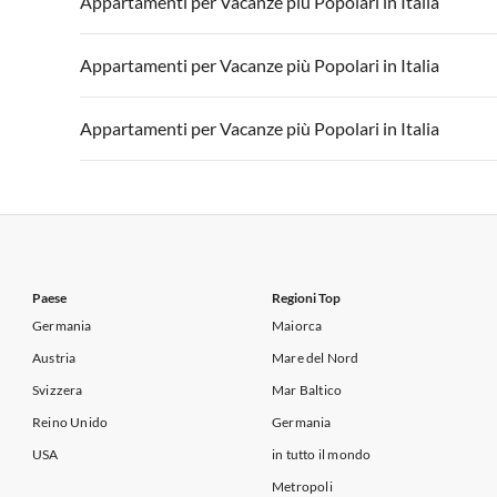
Appartamenti per Vacanze più Popolari in Italia
Appartamenti per Vacanze in Lago di Garda
Appartament
Appartamenti per Vacanze in Italia
Appartamenti
Appartamenti per Vacanze più Popolari in Italia
Appartamenti per Vacanze in Lago di Garda
Appartament
Appartamenti per Vacanze in Italia
Appartamenti
Appartamenti per Vacanze più Popolari in Italia
Appartamenti per Vacanze in Lago di Garda
Appartament
Appartamenti per Vacanze in Italia
Appartamenti
Appartamenti per Vacanze in Lago di Garda
Appartament
Paese
Regioni Top
Germania
Maiorca
Austria
Mare del Nord
Svizzera
Mar Baltico
Reino Unido
Germania
USA
in tutto il mondo
Metropoli