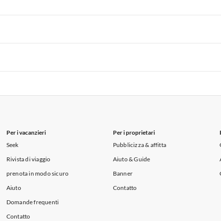
i per Vacanze in Lago di Como
 per Vacanze in Liguria
Appartamenti per Vacanze in Lombardia
i per Vacanze in Lago di Como
 per Vacanze in Liguria
Appartamenti per Vacanze in Lombardia
i per Vacanze in Lago di Como
 per Vacanze in Liguria
Appartamenti per Vacanze in Lombardia
i per Vacanze in Lago di Como
Per i vacanzieri
Per i proprietari
Seek
Pubblicizza & affitta
Rivista di viaggio
Aiuto & Guide
prenota in modo sicuro
Banner
Aiuto
Contatto
Domande frequenti
Contatto