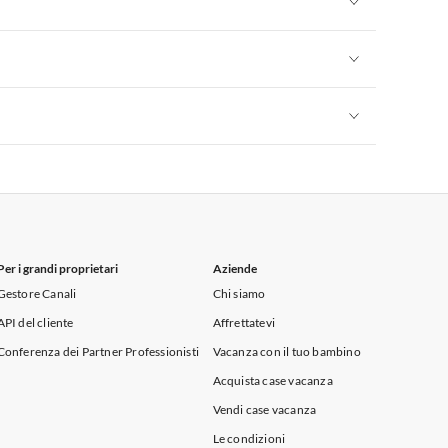
Appartamenti per Vacanze in Sicilia
Appartamenti per Vacanze in Sicilia
Appartamenti per Vacanze in Sicilia
Per i grandi proprietari
Aziende
Gestore Canali
Chi siamo
API del cliente
Affrettatevi
Conferenza dei Partner Professionisti
Vacanza con il tuo bambino
Acquista case vacanza
Vendi case vacanza
Le condizioni