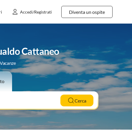
Diventa un ospite
ri
Accedi/Registrati
Gualdo Cattaneo
e Vacanze
to
Cerca