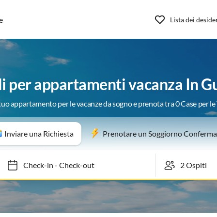
e
Lista dei deside
li per appartamenti vacanza In 
 tuo appartamento per le vacanze da sogno e prenota tra 0 Case per l
Inviare una Richiesta
Prenotare un Soggiorno Conferma
Check-in
-
Check-out