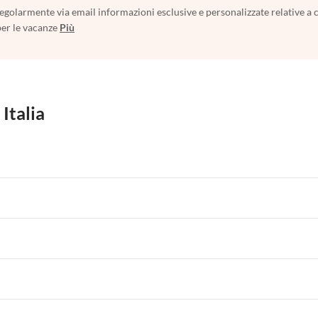
egolarmente via email informazioni esclusive e personalizzate relative a 
per le vacanze
Più
 Italia
 per Vacanze in Liguria
Appartamenti per Vacanze in Lombardia
i per Vacanze in Lago di Como
 per Vacanze in Liguria
Appartamenti per Vacanze in Lombardia
i per Vacanze in Lago di Como
 per Vacanze in Liguria
Appartamenti per Vacanze in Lombardia
i per Vacanze in Lago di Como
 per Vacanze in Liguria
Appartamenti per Vacanze in Lombardia