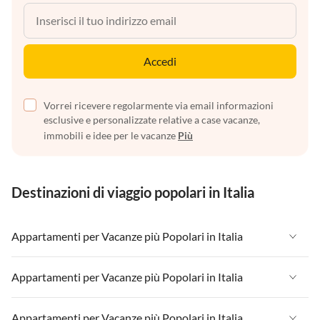
Accedi
Vorrei ricevere regolarmente via email informazioni
esclusive e personalizzate relative a case vacanze,
immobili e idee per le vacanze
Più
Destinazioni di viaggio popolari in Italia
Appartamenti per Vacanze più Popolari in Italia
Appartamenti per Vacanze in Italia
Appartamenti per Vacanze più Popolari in Italia
Appartamenti per Vacanze in Liguria
Appartamenti per Vacanze in Italia
Appartamenti per Vacanze più Popolari in Italia