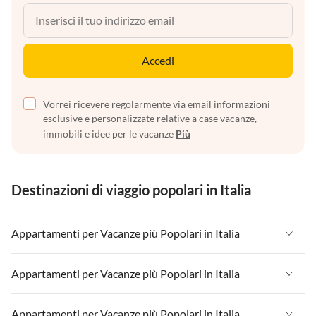
Accedi
Vorrei ricevere regolarmente via email informazioni
esclusive e personalizzate relative a case vacanze,
immobili e idee per le vacanze
Più
Destinazioni di viaggio popolari in Italia
Appartamenti per Vacanze più Popolari in Italia
Appartamenti per Vacanze in Italia
Appartamenti per Vacanze più Popolari in Italia
Appartamenti per Vacanze in Liguria
Appartamenti per Vacanze in Italia
Appartamenti per Vacanze più Popolari in Italia