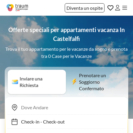
Diventa un ospite
Offerte speciali per appartamenti vacanza In
Castelfalfi
Trova il tuo appartamento per le vacanze da sogno e prenota
tra 0 Case per le Vacanze
Prenotare un
Inviare una
Soggiorno
Richiesta
Confermato
Check-in
-
Check-out