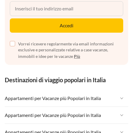
Accedi
Vorrei ricevere regolarmente via email informazioni
esclusive e personalizzate relative a case vacanze,
immobili e idee per le vacanze
Più
Destinazioni di viaggio popolari in Italia
Appartamenti per Vacanze più Popolari in Italia
Appartamenti per Vacanze in Italia
Appartamenti per Vacanze più Popolari in Italia
Appartamenti per Vacanze in Liguria
Appartamenti per Vacanze in Italia
Appartamenti per Vacanze più Popolari in Italia