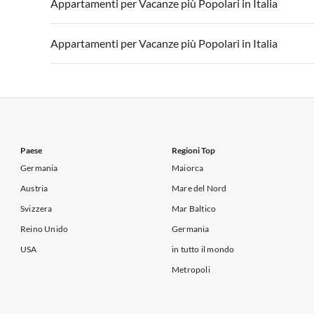
Appartamenti per Vacanze in Italia
Appartamenti
Appartamenti per Vacanze più Popolari in Italia
Appartamenti per Vacanze in Lago di Garda
Appartament
Appartamenti per Vacanze in Italia
Appartamenti
Appartamenti per Vacanze più Popolari in Italia
Appartamenti per Vacanze in Lago di Garda
Appartament
Appartamenti per Vacanze in Italia
Appartamenti
Appartamenti per Vacanze in Lago di Garda
Appartament
Paese
Regioni Top
Germania
Maiorca
Austria
Mare del Nord
Svizzera
Mar Baltico
Reino Unido
Germania
USA
in tutto il mondo
Metropoli