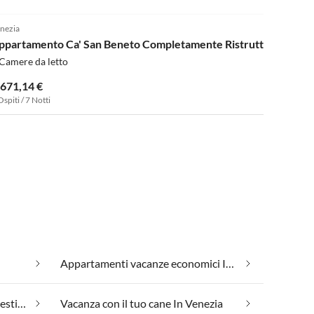
nezia
ppartamento Ca' San Beneto Completamente Ristrutturato
Camere da letto
.671,14 €
Ospiti / 7 Notti
Appartamenti vacanze economici In Venezia
Vacanza con il tuo animale domestico In Venezia
Vacanza con il tuo cane In Venezia