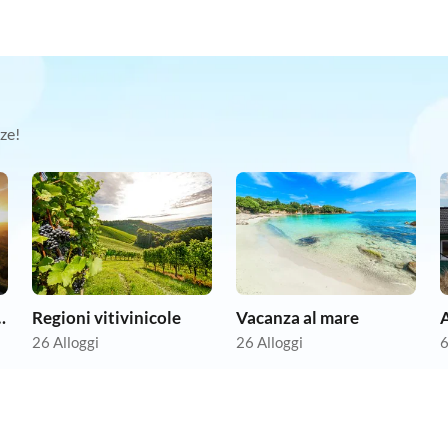
ze!
anze economici
Regioni vitivinicole
Vacanza al mare
A
26 Alloggi
26 Alloggi
6