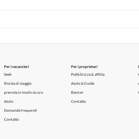
 per Vacanze in Liguria
Appartamenti per Vacanze in Lombardia
i per Vacanze in Lago di Como
 per Vacanze in Liguria
Appartamenti per Vacanze in Lombardia
i per Vacanze in Lago di Como
 per Vacanze in Liguria
Appartamenti per Vacanze in Lombardia
i per Vacanze in Lago di Como
Per i vacanzieri
Per i proprietari
Seek
Pubblicizza & affitta
Rivista di viaggio
Aiuto & Guide
prenota in modo sicuro
Banner
Aiuto
Contatto
Domande frequenti
Contatto