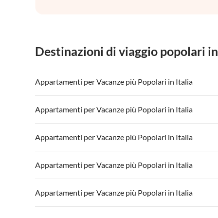
Destinazioni di viaggio popolari in
Appartamenti per Vacanze più Popolari in Italia
Appartamenti per Vacanze in Italia
Appartamenti
Appartamenti per Vacanze più Popolari in Italia
Appartamenti per Vacanze in Lago di Garda
Appartament
Appartamenti per Vacanze in Italia
Appartamenti
Appartamenti per Vacanze più Popolari in Italia
Appartamenti per Vacanze in Lago di Garda
Appartament
Appartamenti per Vacanze in Italia
Appartamenti
Appartamenti per Vacanze più Popolari in Italia
Appartamenti per Vacanze in Lago di Garda
Appartament
Appartamenti per Vacanze in Italia
Appartamenti
Appartamenti per Vacanze più Popolari in Italia
Appartamenti per Vacanze in Lago di Garda
Appartament