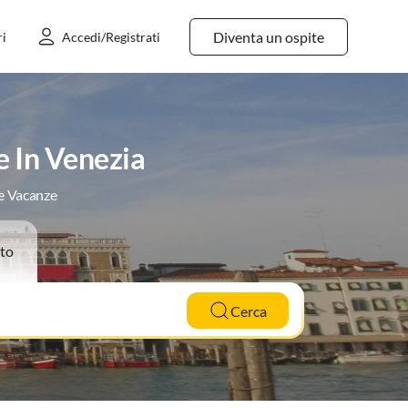
Diventa un ospite
ri
Accedi/Registrati
e In Venezia
le Vacanze
to
Cerca