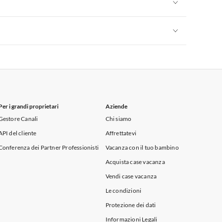
Appartamenti per Vacanze in Sicilia
Appartamenti per Vacanze in Sicilia
Appartamenti per Vacanze in Sicilia
Per i grandi proprietari
Aziende
Gestore Canali
Chi siamo
API del cliente
Affrettatevi
Conferenza dei Partner Professionisti
Vacanza con il tuo bambino
Acquista case vacanza
Vendi case vacanza
Le condizioni
Protezione dei dati
Informazioni Legali