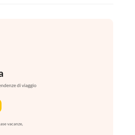
a
tendenze di viaggio
case vacanze,