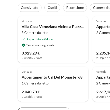
Consigliato
Ospiti
Recensione
Camere da 
4.0
(2)
Venezia
Venezia
Villa Casa Veneziana vicino a Piazza San Marco
Apparta
3 Camere da letto
2 Camere
Risponditore Veloce
Cancellazione gratuita
3.923,29 €
2.295,1
2 Ospiti / 7 Notti
2 Ospiti / 
Venezia
Venezia
Appartamento Ca' Del Monastero8
Apparta
1 Camere da letto
2 Camere
2.040,78 €
2.617,2
2 Ospiti / 7 Notti
2 Ospiti / 