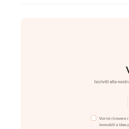
Iscriviti alla nos
Vorrei ricevere r
immobili e idee 