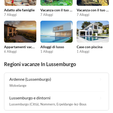
Adatto alle famiglie
Vacanza con il tuo animale domestico
Vacanza con il tuo cane
7 Alloggi
7 Alloggi
7 Alloggi
Appartamenti vacanze economici
Alloggi di lusso
Case con piscina
6 Alloggi
1 Alloggi
1 Alloggi
Regioni vacanze In Lussemburgo
Ardenne (Lussemburgo)
Wolvelange
Lussemburgo e dintorni
Lussemburgo (Città)
,
Nommern
,
Erpeldange-lez-Bous