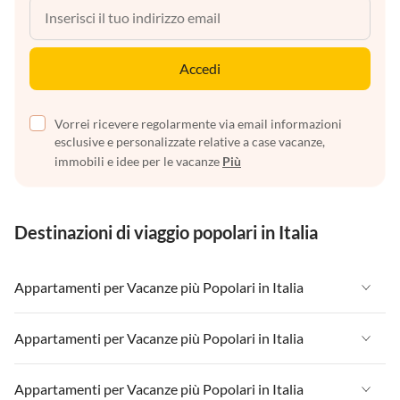
Accedi
Vorrei ricevere regolarmente via email informazioni
esclusive e personalizzate relative a case vacanze,
immobili e idee per le vacanze
Più
Destinazioni di viaggio popolari in Italia
Appartamenti per Vacanze più Popolari in Italia
Appartamenti per Vacanze in Italia
Appartamenti per Vacanze più Popolari in Italia
Appartamenti per Vacanze in Liguria
Appartamenti per Vacanze in Italia
Appartamenti per Vacanze più Popolari in Italia
Appartamenti per Vacanze in Lombardia