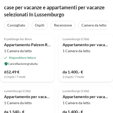
case per vacanze e appartamenti per vacanze
selezionati In Lussemburgo
Consigliato
Ospiti
Recensione
Camere da letto
4.1
(16)
Erpeldange-lez-Bous
Lussemburgo (Città)
Appartamento Palzem Riverside Escape
Appartamento per vacanze 002
1 Camere da letto
1 Camere da letto
Risponditore Veloce
Cancellazione gratuita
652,49 €
da 1.400,- €
2 Ospiti / 7 Notti
2 Ospiti / 7 Notti
Lussemburgo (Città)
Lussemburgo (Città)
Appartamento per vacanze 003
Appartamento per vacanze 104
1 Camere da letto
1 Camere da letto
da 1.540,- €
da 1.400,- €