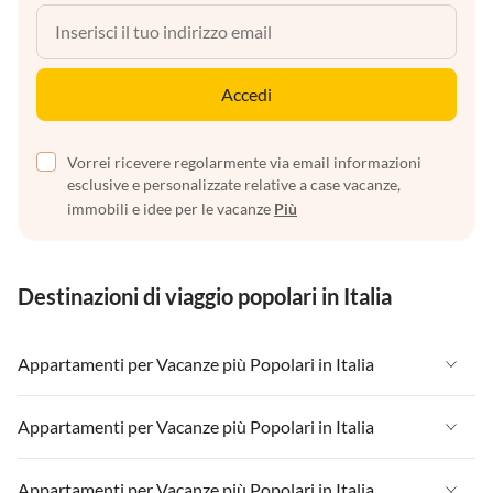
Accedi
Vorrei ricevere regolarmente via email informazioni
esclusive e personalizzate relative a case vacanze,
immobili e idee per le vacanze
Più
Destinazioni di viaggio popolari in Italia
Appartamenti per Vacanze più Popolari in Italia
Appartamenti per Vacanze in Italia
Appartamenti per Vacanze più Popolari in Italia
Appartamenti per Vacanze in Liguria
Appartamenti per Vacanze in Italia
Appartamenti per Vacanze più Popolari in Italia