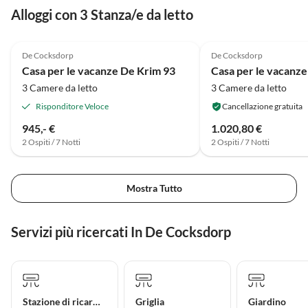
Alloggi con 3 Stanza/e da letto
5.0
(10)
4.6
(2)
De Cocksdorp
De Cocksdorp
Casa per le vacanze De Krim 93
3 Camere da letto
3 Camere da letto
Risponditore Veloce
Cancellazione gratuita
945,- €
1.020,80 €
2 Ospiti / 7 Notti
2 Ospiti / 7 Notti
Mostra Tutto
Servizi più ricercati In De Cocksdorp
Stazione di ricarica per auto elettriche
Griglia
Giardino