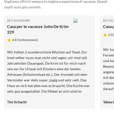
Vogliamo offrirti sempre la migliore esperienza di vacanza. Questi
ospiti sono già convinti.
DE COCKSDORP
DE CO
Casa per le vacanze Jutta De Krim
Casa 
229
5.0 
4.8 (16 Recensioni)
Wir ha
Wir hatten 2 wunderschöne Wochen auf Texel. Zur
Ferien
Insel selber muss man nicht viel sagen, wir sind seit
und bes
Jahrzehnten Dauergast. De Krim ist für mich nach
Besond
wie vor für Urlaub mit Kindern eine der besten
angen
Adressen (Schwimmbad etc.). Der Kontakt mit dem
mit de
Vermieter war stets super, zügig und sehr nett. Das
unkomp
Haus an sich hat alles was es braucht. Die Küche war
darauf
sehr gut ausgestattet. Die Möbel an sich sind im
haben 
Vergleich zu anderen Häusern sehr altmodisch, aber
Ferien
Tim Schacht
Tabea L
dennoch in einem sehr guten Zustand. Wir würden
das Haus Jutta stets weiterempfehlen!