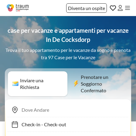
Diventa un ospite
case per vacanze e appartamenti per vacanze
In De Cocksdorp
Trova il tuo appartamento per le vacanze da sogno e prenota
tra 97 Case per le Vacanze
Prenotare un
Inviare una
Soggiorno
Richiesta
Confermato
Check-in
-
Check-out