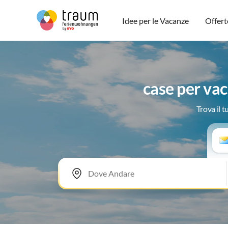
Idee per le Vacanze
Offert
case per va
Trova il 