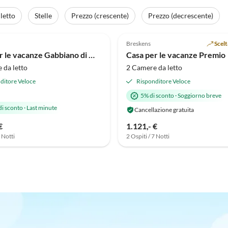
letto
Stelle
Prezzo (crescente)
Prezzo (decrescente)
Annuncio in
(39)
Alto
4.8
(29)
Breskens
Scel
Casa per le vacanze Gabbiano di Mare
Casa per le vacanze Premio
 da letto
2 Camere da letto
ditore Veloce
Risponditore Veloce
5% di sconto
·
Soggiorno breve
di sconto
·
Last minute
Cancellazione gratuita
€
1.121,- €
7 Notti
2 Ospiti / 7 Notti