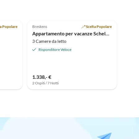
Annuncio in
Alto
4.9
(14)
ta Popolare
Breskens
Scelta Popolare
Appartamento per vacanze Scheldeveste 15
3 Camere da letto
Risponditore Veloce
1.338,- €
2 Ospiti / 7 Notti