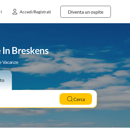
Diventa un ospite
ri
Accedi/Registrati
 In Breskens
le Vacanze
to
Cerca