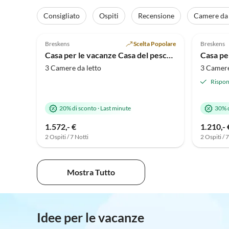
Consigliato
Ospiti
Recensione
Camere da 
4.9
(44)
4.9
Breskens
Scelta Popolare
Breskens
Casa per le vacanze Casa del pescatore Breskens
3 Camere da letto
3 Camere
Rispon
20% di sconto
·
Last minute
30% 
1.572,- €
1.210,- 
2 Ospiti / 7 Notti
2 Ospiti / 
Mostra Tutto
Idee per le vacanze