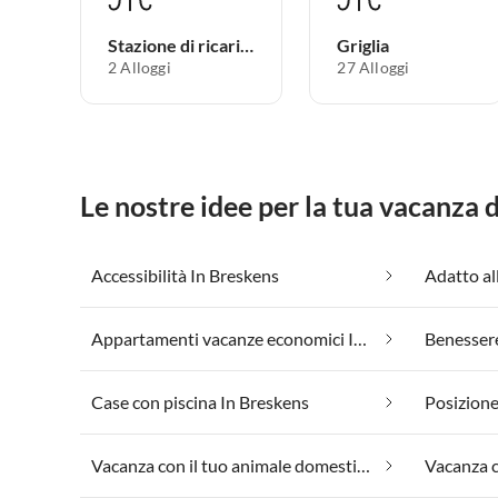
Stazione di ricarica per auto elettriche
Griglia
2 Alloggi
27 Alloggi
Le nostre idee per la tua vacanza 
Accessibilità In Breskens
Adatto al
Appartamenti vacanze economici In Breskens
Benessere
Case con piscina In Breskens
Posizione
Vacanza con il tuo animale domestico In Breskens
Vacanza c