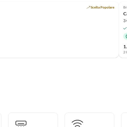
Scelta Popolare
Br
C
3 
1
2 