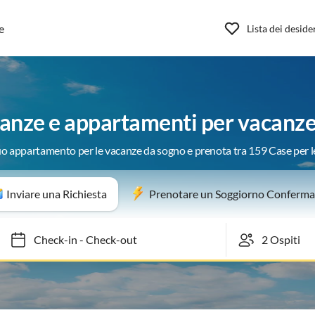
e
Lista dei deside
canze e appartamenti per vacanze
tuo appartamento per le vacanze da sogno e prenota tra 159 Case per 
Inviare una Richiesta
Prenotare un Soggiorno Conferma
Check-in
-
Check-out