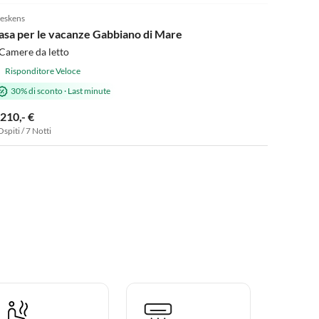
eskens
asa per le vacanze Gabbiano di Mare
Camere da letto
Risponditore Veloce
30% di sconto
·
Last minute
.210,- €
Ospiti / 7 Notti