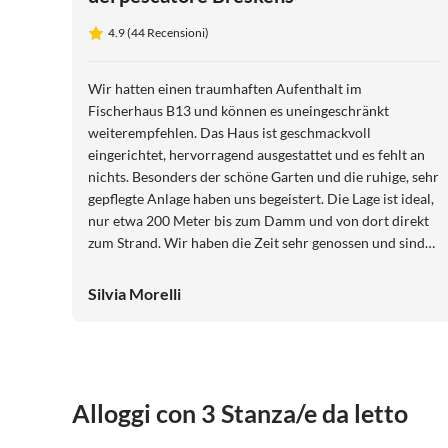
4.9 (44 Recensioni)
Wir hatten einen traumhaften Aufenthalt im
Fischerhaus B13 und können es uneingeschränkt
weiterempfehlen. Das Haus ist geschmackvoll
eingerichtet, hervorragend ausgestattet und es fehlt an
nichts. Besonders der schöne Garten und die ruhige, sehr
gepflegte Anlage haben uns begeistert. Die Lage ist ideal,
nur etwa 200 Meter bis zum Damm und von dort direkt
zum Strand. Wir haben die Zeit sehr genossen und sind
mit einem weinenden Auge abgereist. Für uns steht jetzt
schon fest, dass wir wiederkommen.
Silvia Morelli
Alloggi con 3 Stanza/e da letto
4.9
(44)