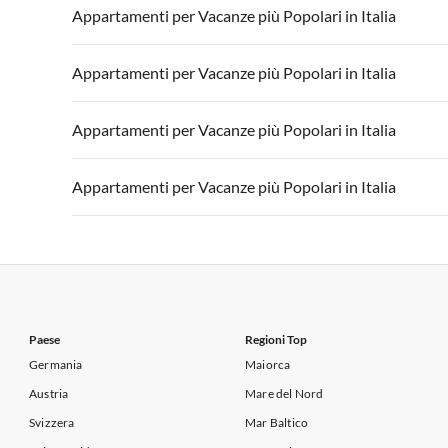
Appartamenti per Vacanze in Italia
Appartamenti
Appartamenti per Vacanze più Popolari in Italia
Appartamenti per Vacanze in Lago di Garda
Appartament
Appartamenti per Vacanze in Italia
Appartamenti
Appartamenti per Vacanze più Popolari in Italia
Appartamenti per Vacanze in Lago di Garda
Appartament
Appartamenti per Vacanze in Italia
Appartamenti
Appartamenti per Vacanze più Popolari in Italia
Appartamenti per Vacanze in Lago di Garda
Appartament
Appartamenti per Vacanze in Italia
Appartamenti
Appartamenti per Vacanze più Popolari in Italia
Appartamenti per Vacanze in Lago di Garda
Appartament
Appartamenti per Vacanze in Italia
Appartamenti
Appartamenti per Vacanze in Lago di Garda
Appartament
Paese
Regioni Top
Germania
Maiorca
Austria
Mare del Nord
Svizzera
Mar Baltico