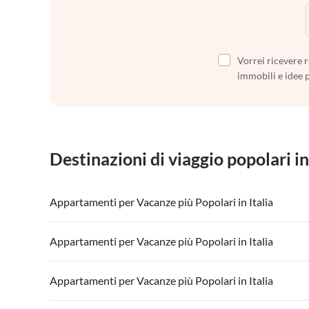
Vorrei ricevere r
immobili e idee 
Destinazioni di viaggio popolari in
Appartamenti per Vacanze più Popolari in Italia
Appartamenti per Vacanze in Italia
Appartamenti
Appartamenti per Vacanze più Popolari in Italia
Appartamenti per Vacanze in Lago di Garda
Appartament
Appartamenti per Vacanze in Italia
Appartamenti
Appartamenti per Vacanze più Popolari in Italia
Appartamenti per Vacanze in Lago di Garda
Appartament