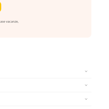
case vacanze,
Appartamenti per Vacanze in Sicilia
Appartamenti per Vacanze in Sicilia