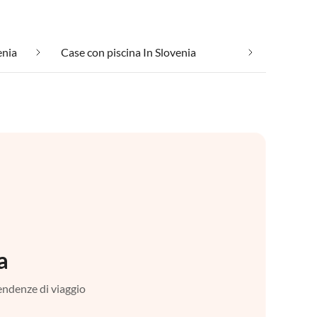
enia
Case con piscina In Slovenia
a
tendenze di viaggio