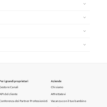
Appartamenti per Vacanze in Sicilia
Appartamenti per Vacanze in Sicilia
Appartamenti per Vacanze in Sicilia
Appartamenti per Vacanze in Sicilia
Appartamenti per Vacanze in Sicilia
Per i grandi proprietari
Aziende
Gestore Canali
Chi siamo
API del cliente
Affrettatevi
Conferenza dei Partner Professionisti
Vacanza con il tuo bambino