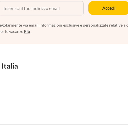
Accedi
egolarmente via email informazioni esclusive e personalizzate relative a 
per le vacanze
Più
 Italia
 per Vacanze in Liguria
Appartamenti per Vacanze in Lombardia
i per Vacanze in Lago di Como
 per Vacanze in Liguria
Appartamenti per Vacanze in Lombardia
i per Vacanze in Lago di Como