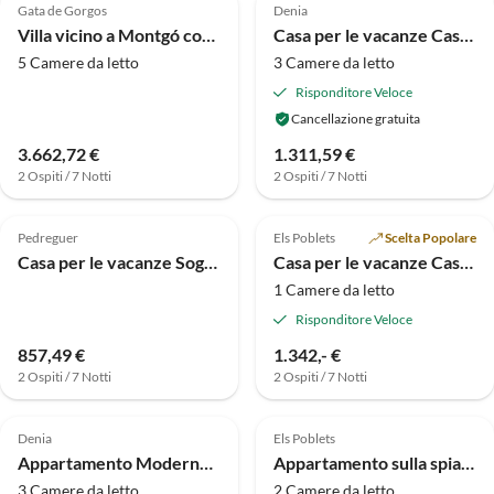
Gata de Gorgos
Denia
Villa vicino a Montgó con piscina e spiaggia
Casa per le vacanze Casa Vacanze a Dénia vicino Spiagge
5 Camere da letto
3 Camere da letto
Risponditore Veloce
Cancellazione gratuita
3.662,72 €
1.311,59 €
2 Ospiti / 7 Notti
2 Ospiti / 7 Notti
4.0
(3)
5.0
(2)
Pedreguer
Els Poblets
Scelta Popolare
Casa per le vacanze Soggiorno moderno vicino al Monte Solana
Casa per le vacanze Casper, seconda casa
1 Camere da letto
Risponditore Veloce
857,49 €
1.342,- €
2 Ospiti / 7 Notti
2 Ospiti / 7 Notti
4.0
(1)
Denia
Els Poblets
Appartamento Moderno appartamento a Denia
Appartamento sulla spiaggia di Denia
3 Camere da letto
2 Camere da letto