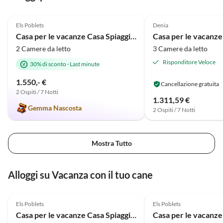
eingezäuntes Grundstück mit
5.0
(5)
4.0
(4)
gepflegtem Garten und Pool. Die
Els Poblets
Denia
moderne Ausstattung mit neuer
Casa per le vacanze Casa Spiaggia e Mare
Küche, stilvollen Bädern,
2 Camere da letto
3 Camere da letto
Klimaanlagen, schnellem WLAN
und elektrischen Rollläden ließ
Risponditore Veloce
30% di sconto
·
Last minute
keine Wünsche offen. Besonders
1.550,- €
hervorzuheben sind die
Cancellazione gratuita
2 Ospiti / 7 Notti
außergewöhnliche Sauberkeit
1.311,59 €
sowie der stets freundliche und
Gemma Nascosta
2 Ospiti / 7 Notti
zuverlässige Kontakt zu den
Eigentümern/Verwalterin. Wir
kommen sehr gerne wieder und
Mostra Tutto
können die Villa
uneingeschränkt
weiterempfehlen.
Alloggi su Vacanza con il tuo cane
5.0
(5)
5.0
(3)
Els Poblets
Els Poblets
Casa per le vacanze Casa Spiaggia e Mare