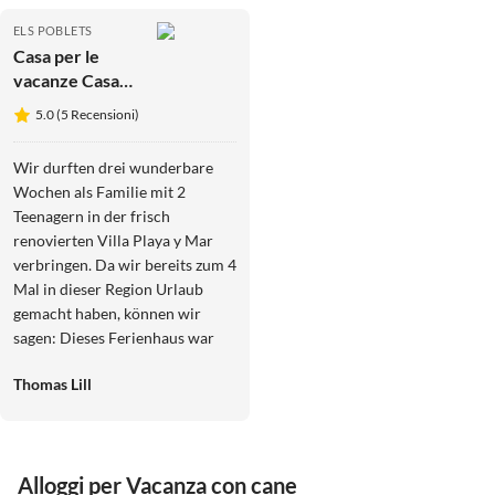
ELS POBLETS
Casa per le
vacanze Casa
Spiaggia e Mare
5.0 (5 Recensioni)
Wir durften drei wunderbare
Wochen als Familie mit 2
Teenagern in der frisch
renovierten Villa Playa y Mar
verbringen. Da wir bereits zum 4
Mal in dieser Region Urlaub
gemacht haben, können wir
sagen: Dieses Ferienhaus war
das mit Abstand sauberste,
Thomas Lill
gepflegteste und hochwertigste,
das wir bisher gebucht haben.
Das Haus liegt ruhig, bietet viel
Privatsphäre und ein
Alloggi per Vacanza con cane
großzügiges, komplett