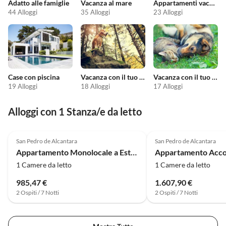
Adatto alle famiglie
Vacanza al mare
Appartamenti vacanze economici
44 Alloggi
35 Alloggi
23 Alloggi
Case con piscina
Vacanza con il tuo cane
Vacanza con il tuo animale domestico
19 Alloggi
18 Alloggi
17 Alloggi
Alloggi con 1 Stanza/e da letto
4.0
(9)
4.0
(8)
San Pedro de Alcantara
San Pedro de Alcantara
Appartamento Monolocale a Estepona vicino spiaggia
1 Camere da letto
1 Camere da letto
985,47 €
1.607,90 €
2 Ospiti / 7 Notti
2 Ospiti / 7 Notti