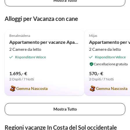
Mostra Tutto
Alloggi per Vacanza con cane
5.0
(10)
4.8
(6)
Benalmádena
Mijas
Appartamento per vacanze Apartamento-Malibu
2 Camere da letto
2 Camere da letto
Risponditore Veloce
Risponditore Veloce
Cancellazione gratuita
1.695,- €
570,- €
2 Ospiti / 7 Notti
2 Ospiti / 7 Notti
Gemma Nascosta
Gemma Nascosta
Mostra Tutto
Regioni vacanze In Costa del Sol occidentale