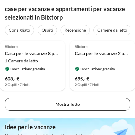
case per vacanze e appartamenti per vacanze
selezionati In Blixtorp
Consigliato
Ospiti
Recensione
Camere da letto
4.0
(12)
4.8
(5)
Blixtorp
Blixtorp
Casa per le vacanze 8 persone case ad Tvååker-By Traum
Casa per le vacanze 2 persone case ad VARBERG-By Traum
1 Camere da letto
Cancellazione gratuita
Cancellazione gratuita
608,- €
695,- €
2 Ospiti / 7 Notti
2 Ospiti / 7 Notti
Mostra Tutto
Idee per le vacanze