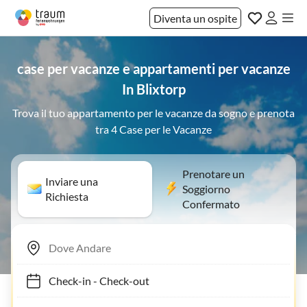
Diventa un ospite
case per vacanze e appartamenti per vacanze
In Blixtorp
Trova il tuo appartamento per le vacanze da sogno e prenota
tra 4 Case per le Vacanze
Prenotare un
Inviare una
Soggiorno
Richiesta
Confermato
Check-in
-
Check-out