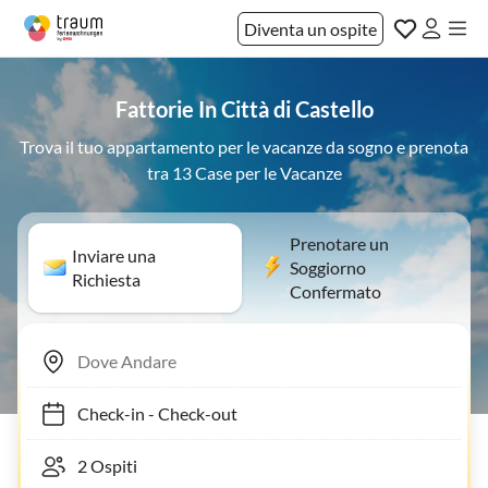
Diventa un ospite
Fattorie In Città di Castello
Trova il tuo appartamento per le vacanze da sogno e prenota
tra 13 Case per le Vacanze
Prenotare un
Inviare una
Soggiorno
Richiesta
Confermato
Check-in
-
Check-out