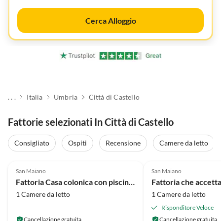
Cerca Alloggio
. . .
Italia
Umbria
Città di Castello
Fattorie selezionati In Città di Castello
Consigliato
Ospiti
Recensione
Camere da letto
4.4
(13)
4.1
(11)
San Maiano
San Maiano
Fattoria Casa colonica con piscina, barbecue
1 Camere da letto
1 Camere da letto
Risponditore Veloce
Cancellazione gratuita
Cancellazione gratuita