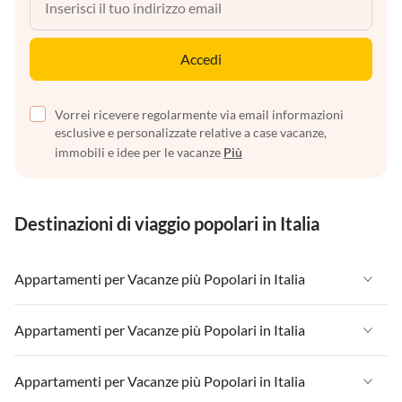
Accedi
Vorrei ricevere regolarmente via email informazioni
esclusive e personalizzate relative a case vacanze,
immobili e idee per le vacanze
Più
Destinazioni di viaggio popolari in Italia
Appartamenti per Vacanze più Popolari in Italia
Appartamenti per Vacanze in Italia
Appartamenti per Vacanze più Popolari in Italia
Appartamenti per Vacanze in Liguria
Appartamenti per Vacanze in Italia
Appartamenti per Vacanze più Popolari in Italia
Appartamenti per Vacanze in Lombardia