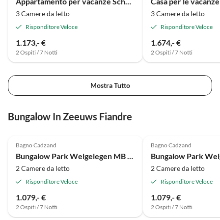
Appartamento per vacanze Scheldeveste 15
und wir können es nur
Nautrschutzgebiet und a
3 Camere da letto
3 Camere da letto
weiterempfehlen.
nahen, riesigen Strand ein
Genuss. Der Kontakt zum
Risponditore Veloce
Risponditore Veloce
Vermieter war überaus
1.173,- €
1.674,- €
angenehm. Wenn man ein
2 Ospiti / 7 Notti
2 Ospiti / 7 Notti
kleines Manko sucht, fin
es bei den Verwaltern. D
noch Potenzial. Wir kom
Mostra Tutto
sehr gerne wieder.
Bungalow In Zeeuws Fiandre
Bagno Cadzand
Bagno Cadzand
Bungalow Park Welgelegen MB 09
2 Camere da letto
2 Camere da letto
Risponditore Veloce
Risponditore Veloce
1.079,- €
1.079,- €
2 Ospiti / 7 Notti
2 Ospiti / 7 Notti