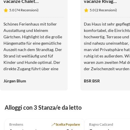
vacanze Chalet
vacanze Rivage
Seaside
37
5.0 (74 Recensioni)
5.0 (2 Recensioni)
Breskens
Schönes Ferienhaus mit toller
Das Haus ist sehr gepfleg
Ausstattung und kleinem
komfortabel, die Einricht
Gärtchen. Highlight ist die große
hochwertig. Terrasse und
Hängematte für eine gemütliche
sind nahezu uneinsehbar, 
Auszeit nach dem Strandtag. Der
man viel Privatsphäre hat
Strand ist weitläufig und füf
ruhig ist es außerdem. Wi
Kinder und Hunde optimal. Der
waren zum zweiten Mal do
direkte Zugang führt über eine
der Zwischenzeit wurden 
Treppe mit über 80 Stufen, was
Möbel ausgetauscht, dami
Jürgen Blum
BSR BSR
ggf. für ältere Gäste schwierig
als Gäste uns wohlfühlen
und anstrengend ist. Die Anlage
konnten. Was auch der Fal
selbst ist etwas außerhalb,
Es war eine rundum gelu
weshalb ein Auto für den
Zeit in dem Haus. Tolles 
Alloggi con 3 Stanza/e da letto
Aufenthalt notwendig ist. Ein
kann man nicht mieten, w
Parkplatz befindet sich direkt vor
hatten Glück. Aber auch
4.9
(14)
4.5
(1)
dem Haus. Das Häuschen war
ansonsten sind Spziergän
Breskens
Scelta Popolare
Bagno Cadzand
perfekt für einen Strandurlaub
durch das kleine