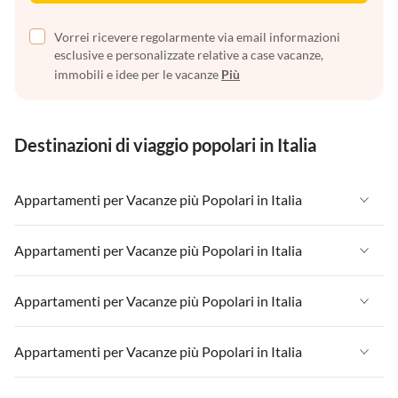
Vorrei ricevere regolarmente via email informazioni
esclusive e personalizzate relative a case vacanze,
immobili e idee per le vacanze
Più
Destinazioni di viaggio popolari in Italia
Appartamenti per Vacanze più Popolari in Italia
Appartamenti per Vacanze in Italia
Appartamenti per Vacanze più Popolari in Italia
Appartamenti per Vacanze in Liguria
Appartamenti per Vacanze in Italia
Appartamenti per Vacanze più Popolari in Italia
Appartamenti per Vacanze in Lombardia
Appartamenti per Vacanze in Liguria
Appartamenti per Vacanze in Sicilia
Appartamenti per Vacanze in Italia
Appartamenti per Vacanze più Popolari in Italia
Appartamenti per Vacanze in Lombardia
Appartamenti per Vacanze in Lago di Garda
Appartamenti per Vacanze in Liguria
Appartamenti per Vacanze in Sicilia