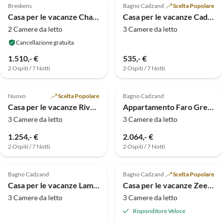
Breskens
Bagno Cadzand
Scelta Popolare
Casa per le vacanze Chalet Seaside Breskens
Casa per le vacanze Cadzand-Bad NL
2 Camere da letto
3 Camere da letto
Cancellazione gratuita
1.510,- €
535,- €
2 Ospiti / 7 Notti
2 Ospiti / 7 Notti
Annuncio in
5.0
(2)
Alto
4.8
(1)
Nuovo
Scelta Popolare
Bagno Cadzand
Casa per le vacanze Rivage 37
Appartamento Faro Greenpark
3 Camere da letto
3 Camere da letto
1.254,- €
2.064,- €
2 Ospiti / 7 Notti
2 Ospiti / 7 Notti
Bagno Cadzand
Bagno Cadzand
Scelta Popolare
Casa per le vacanze Lamsoor 14 SPA
Casa per le vacanze Zeekraal 4
3 Camere da letto
3 Camere da letto
Risponditore Veloce