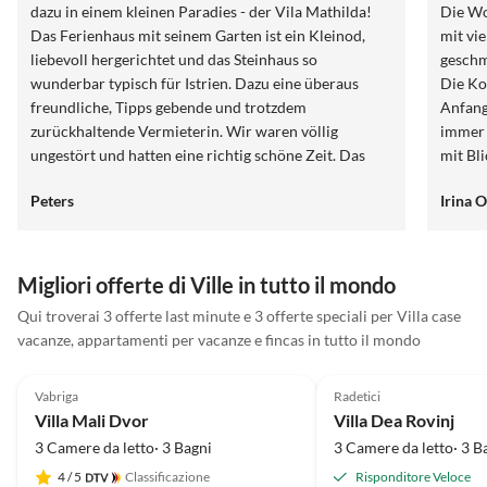
dazu in einem kleinen Paradies - der Vila Mathilda!
Die Wo
Das Ferienhaus mit seinem Garten ist ein Kleinod,
mit vi
liebevoll hergerichtet und das Steinhaus so
geschm
wunderbar typisch für Istrien. Dazu eine überaus
Die Ko
freundliche, Tipps gebende und trotzdem
Anfang
zurückhaltende Vermieterin. Wir waren völlig
immer 
ungestört und hatten eine richtig schöne Zeit. Das
mit Bl
Feriendomizil lässt keine Wünsche offen, alles ist
Garten
Peters
Irina 
super sauber und mit viel Charme und Liebe zum
genutz
Detail eingerichtet. Der Pool ist prima, Groß und
Klein hatten viel Spaß. Vielen Dank, liebe Melanie - es
war sehr, sehr schön bei dir! Fahrt nach Istrien, es
Migliori offerte di Ville in tutto il mondo
lohnt sich !!!
Qui troverai 3 offerte last minute e 3 offerte speciali per Villa case
vacanze, appartamenti per vacanze e fincas in tutto il mondo
Annuncio in
5.0
(7)
Alto
5.0
(3)
Vabriga
Radetici
Villa Mali Dvor
Villa Dea Rovinj
3 Camere da letto· 3 Bagni
3 Camere da letto· 3 B
4
/ 5
Classificazione
Risponditore Veloce