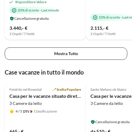
Risponditore Veloce
20% di sconto
·
Last minute
10% di sconto
·
Last m
Cancellazione gratuita
3.440,- €
2.115,- €
2 Ospiti / 7 Notti
2 Ospiti / 7 Notti
Mostra Tutto
Case vacanze in tutto il mondo
4.9
(20)
4.7
(14)
Feistritz nel Rosental
Scelta Popolare
Santo Stefano ob Stainz
Casa per le vacanze situato direttamente sul lago di Drau
Casa per le vacanz
3 Camere da letto
3 Camere da letto
4
/ 5
Classificazione
Cancellazione gratuita
665,- €
da 510,- €