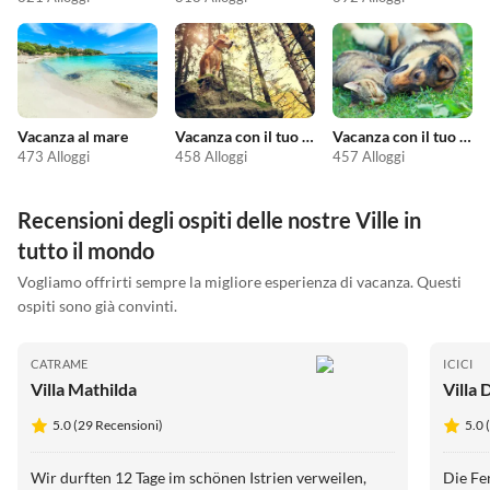
Vacanza al mare
Vacanza con il tuo cane
Vacanza con il tuo animale domestico
473 Alloggi
458 Alloggi
457 Alloggi
Recensioni degli ospiti delle nostre Ville in
tutto il mondo
Vogliamo offrirti sempre la migliore esperienza di vacanza. Questi
ospiti sono già convinti.
CATRAME
ICICI
Villa Mathilda
Villa
5.0 (29 Recensioni)
5.0 
Wir durften 12 Tage im schönen Istrien verweilen,
Die Fe