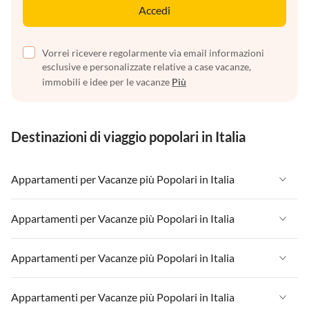
Accedi
Vorrei ricevere regolarmente via email informazioni
esclusive e personalizzate relative a case vacanze,
immobili e idee per le vacanze
Più
Destinazioni di viaggio popolari in Italia
Appartamenti per Vacanze più Popolari in Italia
Appartamenti per Vacanze in Italia
Appartamenti per Vacanze più Popolari in Italia
Appartamenti per Vacanze in Liguria
Appartamenti per Vacanze in Italia
Appartamenti per Vacanze più Popolari in Italia
Appartamenti per Vacanze in Lombardia
Appartamenti per Vacanze in Liguria
Appartamenti per Vacanze in Sicilia
Appartamenti per Vacanze in Italia
Appartamenti per Vacanze più Popolari in Italia
Appartamenti per Vacanze in Lombardia