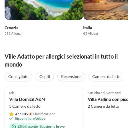
Croazia
Italia
593 Alloggi
63 Alloggi
Ville Adatto per allergici selezionati in tutto il
mondo
Consigliato
Ospiti
Recensione
Camere da letto
Annuncio in
5.0
(20)
Alto
5.0
(16)
Icici
San Vito dei Normanni
Villa Domizil A&N
Villa Pallino con pis
3 Camere da letto
2 Camere da letto
4
/ 5
Classificazione
Risponditore Veloce
15% di sconto
·
Soggiorno breve