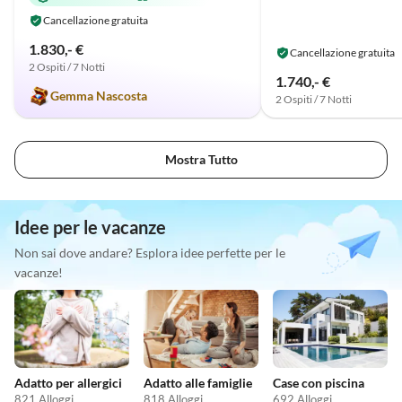
Cancellazione gratuita
1.830,- €
Cancellazione gratuita
2 Ospiti / 7 Notti
1.740,- €
Gemma Nascosta
2 Ospiti / 7 Notti
Mostra Tutto
Idee per le vacanze
Non sai dove andare? Esplora idee perfette per le
vacanze!
Adatto per allergici
Adatto alle famiglie
Case con piscina
821 Alloggi
818 Alloggi
692 Alloggi