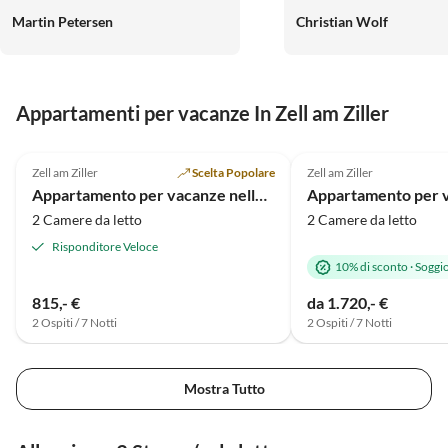
Martin Petersen
Christian Wolf
Appartamenti per vacanze In Zell am Ziller
Annuncio in
5.0
(4)
Alto
5.0
(1)
Zell am Ziller
Scelta Popolare
Zell am Ziller
Fuga benessere
Appartamento per vacanze nella casa Gatterland
2 Camere da letto
2 Camere da letto
Risponditore Veloce
10% di sconto
·
Soggi
815,- €
da 1.720,- €
2 Ospiti / 7 Notti
2 Ospiti / 7 Notti
Mostra Tutto