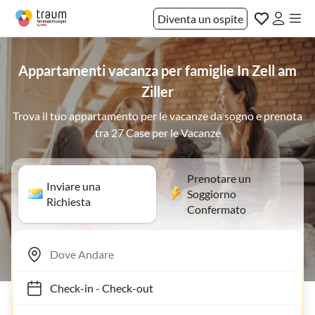
Diventa un ospite
Appartamenti vacanza per famiglie In Zell am
Ziller
Trova il tuo appartamento per le vacanze da sogno e prenota
tra 27 Case per le Vacanze
Prenotare un
Inviare una
Soggiorno
Richiesta
Confermato
Check-in
-
Check-out