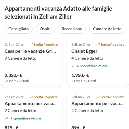
Appartamenti vacanza Adatto alle famiglie
selezionati In Zell am Ziller
Consigliato
Ospiti
Recensione
Camere da letto
5.0
(5)
5.0
(5)
Zell am Ziller
Scelta Popolare
Zell am Ziller
Scelta Popolare
Casa per le vacanze Grindlalm
Chalet Egger
9 Camere da letto
4 Camere da letto
Risponditore Veloce
2.320,- €
1.950,- €
2 Ospiti / 7 Notti
2 Ospiti / 7 Notti
Annuncio in
5.0
(4)
Alto
5.0
(4)
Zell am Ziller
Scelta Popolare
Zell am Ziller
Scelta Popolare
Appartamento per vacanze nella casa Gatterland
Appartamento per vacanze Schweinberger 2
2 Camere da letto
2 Camere da letto
Risponditore Veloce
815,- €
896,- €