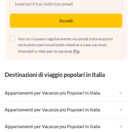
Accedi
Vorrei ricevere regolarmente via email informazioni
esclusive e personalizzate relative a case vacanze,
immobili e idee per le vacanze
Più
Destinazioni di viaggio popolari in Italia
Appartamenti per Vacanze più Popolari in Italia
Appartamenti per Vacanze in Italia
Appartamenti per Vacanze più Popolari in Italia
Appartamenti per Vacanze in Liguria
Appartamenti per Vacanze in Italia
Appartamenti per Vacanze più Popolari in Italia
Appartamenti per Vacanze in Lombardia