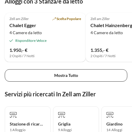
Alloggi con 3 Stanza/e da letto
5.0
(5)
4.9
(3)
Zell am Ziller
Scelta Popolare
Zell am Ziller
Chalet Egger
Chalet Hainzenber
4 Camere da letto
4 Camere da letto
Risponditore Veloce
1.950,- €
1.355,- €
2 Ospiti / 7 Notti
2 Ospiti / 7 Notti
Mostra Tutto
Servizi più ricercati In Zell am Ziller
Stazione di ricarica per auto elettriche
Griglia
Giardino
1 Alloggio
9 Alloggi
14 Alloggi