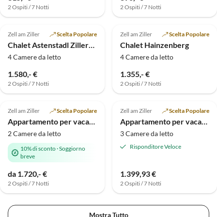
2 Ospiti / 7 Notti
2 Ospiti / 7 Notti
Annuncio in
Annuncio in
5.0
(4)
Alto
4.9
(3)
Alto
Zell am Ziller
Scelta Popolare
Zell am Ziller
Scelta Popolare
Chalet Astenstadl Zillertal
Chalet Hainzenberg
4 Camere da letto
4 Camere da letto
1.580,- €
1.355,- €
2 Ospiti / 7 Notti
2 Ospiti / 7 Notti
Annuncio in
5.0
(1)
Alto
Zell am Ziller
Scelta Popolare
Zell am Ziller
Scelta Popolare
Fuga benessere
Appartamento per vacanze Alpenresidenz-Sonnwend
Appartamento per vacanze Egger
2 Camere da letto
3 Camere da letto
Risponditore Veloce
10% di sconto
·
Soggiorno
breve
da 1.720,- €
1.399,93 €
2 Ospiti / 7 Notti
2 Ospiti / 7 Notti
Mostra Tutto