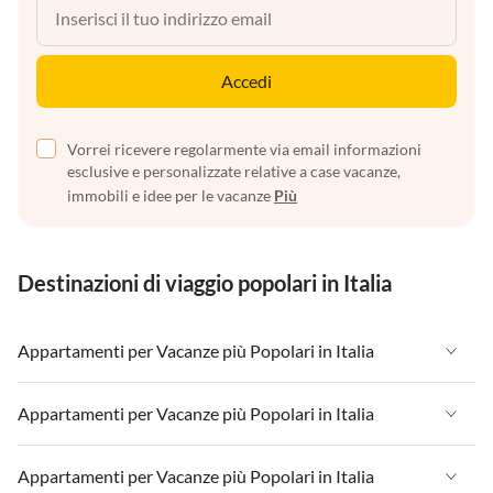
Accedi
Vorrei ricevere regolarmente via email informazioni
esclusive e personalizzate relative a case vacanze,
immobili e idee per le vacanze
Più
Destinazioni di viaggio popolari in Italia
Appartamenti per Vacanze più Popolari in Italia
Appartamenti per Vacanze in Italia
Appartamenti per Vacanze più Popolari in Italia
Appartamenti per Vacanze in Liguria
Appartamenti per Vacanze in Italia
Appartamenti per Vacanze più Popolari in Italia
Appartamenti per Vacanze in Lombardia