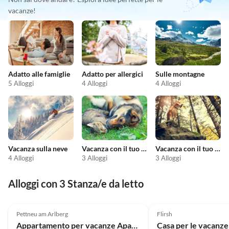
vacanze!
Adatto alle famiglie
Adatto per allergici
Sulle montagne
5 Alloggi
4 Alloggi
4 Alloggi
Vacanza sulla neve
Vacanza con il tuo animale domestico
Vacanza con il tuo cane
4 Alloggi
3 Alloggi
3 Alloggi
Alloggi con 3 Stanza/e da letto
Pettneu am Arlberg
Flirsh
Appartamento per vacanze Apart Sopherl 5-8 PAX