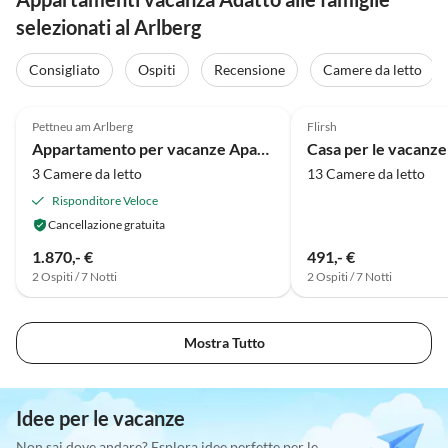
selezionati al Arlberg
Consigliato
Ospiti
Recensione
Camere da letto
Pettneu am Arlberg
Flirsh
Appartamento per vacanze Apart Sopherl 5-8 PAX
3 Camere da letto
13 Camere da letto
Risponditore Veloce
Cancellazione gratuita
1.870,- €
491,- €
2 Ospiti / 7 Notti
2 Ospiti / 7 Notti
Mostra Tutto
Idee per le vacanze
Non sai dove andare? Esplora idee perfette per le