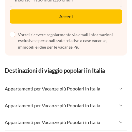
Accedi
Vorrei ricevere regolarmente via email informazioni
esclusive e personalizzate relative a case vacanze,
immobili e idee per le vacanze
Più
Destinazioni di viaggio popolari in Italia
Appartamenti per Vacanze più Popolari in Italia
Appartamenti per Vacanze in Italia
Appartamenti per Vacanze più Popolari in Italia
Appartamenti per Vacanze in Liguria
Appartamenti per Vacanze in Italia
Appartamenti per Vacanze più Popolari in Italia
Appartamenti per Vacanze in Lombardia
Appartamenti per Vacanze in Liguria