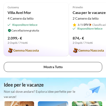
Guisseny
Primelin
Villa Avel Mor
Casa per le vacanz
4 Camere da letto
2 Camere da letto
Risponditore Veloce
3
/ 5
Classificaz
Risponditore Veloce
Cancellazione gratuita
2.099,- €
874,- €
2 Ospiti / 7 Notti
2 Ospiti / 7 Notti
Gemma Nascosta
Gemma Nascosta
Mostra Tutto
Idee per le vacanze
Non sai dove andare? Esplora idee perfette per le
vacanze!