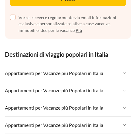
Vorrei ricevere regolarmente via email informazioni
esclusive e personalizzate relative a case vacanze,
immobili e idee per le vacanze
Più
Destinazioni di viaggio popolari in Italia
Appartamenti per Vacanze più Popolari in Italia
Appartamenti per Vacanze in Italia
Appartamenti per Vacanze più Popolari in Italia
Appartamenti per Vacanze in Liguria
Appartamenti per Vacanze in Italia
Appartamenti per Vacanze più Popolari in Italia
Appartamenti per Vacanze in Lombardia
Appartamenti per Vacanze in Liguria
Appartamenti per Vacanze in Sicilia
Appartamenti per Vacanze in Italia
Appartamenti per Vacanze più Popolari in Italia
Appartamenti per Vacanze in Lombardia
Appartamenti per Vacanze in Lago di Garda
Appartamenti per Vacanze in Liguria