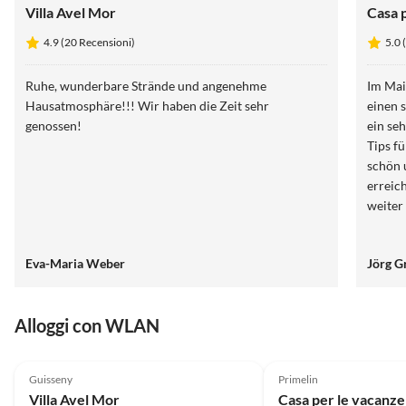
Villa Avel Mor
Casa 
4.9 (20 Recensioni)
5.0 
Ruhe, wunderbare Strände und angenehme
Im Mai
Hausatmosphäre!!! Wir haben die Zeit sehr
einen 
genossen!
ein se
Tips f
schön 
erreic
weiter
Eva-Maria Weber
Jörg G
Alloggi con WLAN
4.9
(20)
5.0
(11)
Guisseny
Primelin
Villa Avel Mor
Casa per le vacanz