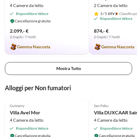
4 Camere da letto
2 Camere da letto
Risponditore Veloce
3
/ 5
Classificaz
Risponditore Veloce
Cancellazione gratuita
2.099,- €
874,- €
2 Ospiti / 7 Notti
2 Ospiti / 7 Notti
Gemma Nascosta
Gemma Nascosta
Mostra Tutto
Alloggi per Non fumatori
4.9
(20)
5.0
(2)
Guisseny
San Pabu
Villa Avel Mor
Villa DUXCAAR Sai
4 Camere da letto
4 Camere da letto
Risponditore Veloce
Risponditore Veloce
Cancellazione gratuita
Cancellazione gratuita