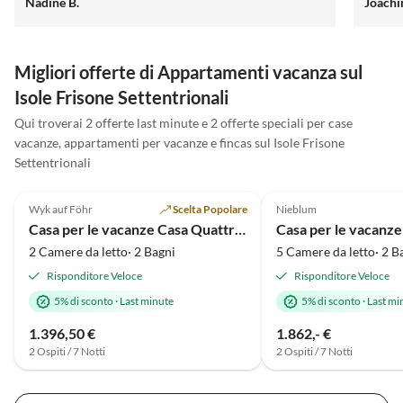
Nadine B.
Joachi
Migliori offerte di Appartamenti vacanza sul
Isole Frisone Settentrionali
Qui troverai 2 offerte last minute e 2 offerte speciali per case
vacanze, appartamenti per vacanze e fincas sul Isole Frisone
Settentrionali
4.8
(6)
4.9
(4)
Wyk auf Föhr
Scelta Popolare
Nieblum
Casa per le vacanze Casa Quattro Ostriche
Casa per le vacanze
2 Camere da letto· 2 Bagni
5 Camere da letto· 2 B
Risponditore Veloce
Risponditore Veloce
5% di sconto
·
Last minute
5% di sconto
·
Last mi
1.396,50 €
1.862,- €
2 Ospiti / 7 Notti
2 Ospiti / 7 Notti