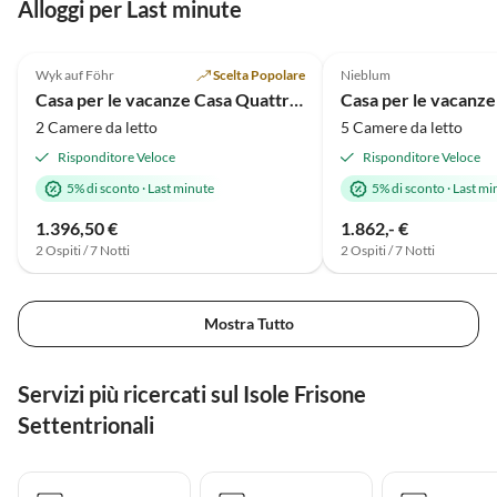
Alloggi per Last minute
4.8
(6)
4.9
(4)
Wyk auf Föhr
Scelta Popolare
Nieblum
Casa per le vacanze Casa Quattro Ostriche
Casa per le vacanze
2 Camere da letto
5 Camere da letto
Risponditore Veloce
Risponditore Veloce
5% di sconto
·
Last minute
5% di sconto
·
Last mi
1.396,50 €
1.862,- €
2 Ospiti / 7 Notti
2 Ospiti / 7 Notti
Mostra Tutto
Servizi più ricercati sul Isole Frisone
Settentrionali