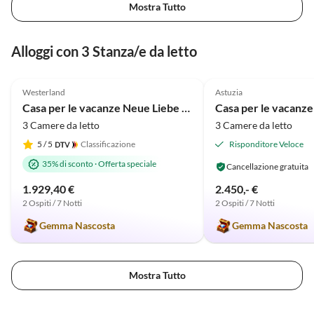
Mostra Tutto
Alloggi con 3 Stanza/e da letto
4.9
(54)
5.0
(4)
Westerland
Astuzia
Casa per le vacanze Neue Liebe - Süderstr. 18c
3 Camere da letto
3 Camere da letto
5
/ 5
Classificazione
Risponditore Veloce
35% di sconto
·
Offerta speciale
Cancellazione gratuita
1.929,40 €
2.450,- €
2 Ospiti / 7 Notti
2 Ospiti / 7 Notti
Gemma Nascosta
Gemma Nascosta
Mostra Tutto