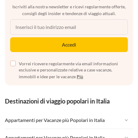
Iscriviti alla nostra newsletter e ricevi regolarmente offerte,
consigli degli insider e tendenze di viaggio attuali.
Accedi
Vorrei ricevere regolarmente via email informazioni
esclusive e personalizzate relative a case vacanze,
immobili e idee per le vacanze
Più
Destinazioni di viaggio popolari in Italia
Appartamenti per Vacanze più Popolari in Italia
Appartamenti per Vacanze in Italia
Appartamenti per Vacanze più Popolari in Italia