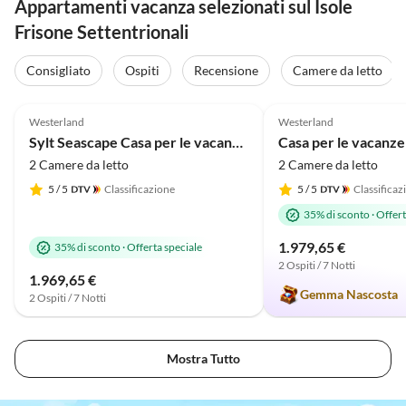
Appartamenti vacanza selezionati sul Isole
Frisone Settentrionali
Consigliato
Ospiti
Recensione
Camere da letto
Annuncio in
4.7
(45)
Alto
4.8
(43)
Westerland
Westerland
Sylt Seascape Casa per le vacanze II
Casa per le vacanze
2 Camere da letto
2 Camere da letto
5
/ 5
Classificazione
5
/ 5
Classificaz
35% di sconto
·
Offert
1.979,65 €
35% di sconto
·
Offerta speciale
2 Ospiti / 7 Notti
1.969,65 €
Gemma Nascosta
2 Ospiti / 7 Notti
Mostra Tutto