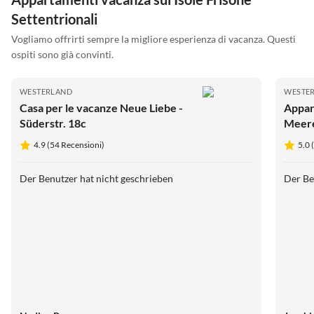
Settentrionali
Vogliamo offrirti sempre la migliore esperienza di vacanza. Questi
ospiti sono già convinti.
WESTERLAND
WESTE
Casa per le vacanze Neue Liebe -
Appar
Süderstr. 18c
Meere
4.9 (54 Recensioni)
5.0 
Der Benutzer hat nicht geschrieben
Der Be