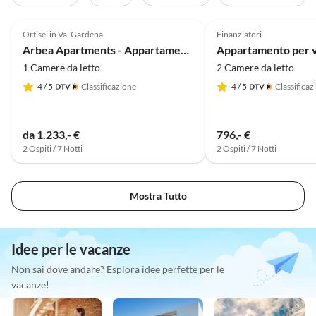
Annuncio in
5.0
(40)
Alto
5.0
(19)
Ortisei in Val Gardena
Finanziatori
Arbea Apartments - Appartamento per vacanze SiÃ«la
1 Camere da letto
2 Camere da letto
4
/ 5
Classificazione
4
/ 5
Classificaz
da 1.233,- €
796,- €
2 Ospiti / 7 Notti
2 Ospiti / 7 Notti
Mostra Tutto
Idee per le vacanze
Non sai dove andare? Esplora idee perfette per le
vacanze!