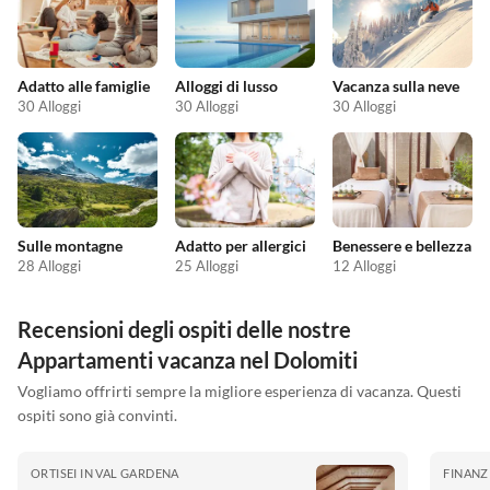
Adatto alle famiglie
Alloggi di lusso
Vacanza sulla neve
30 Alloggi
30 Alloggi
30 Alloggi
Sulle montagne
Adatto per allergici
Benessere e bellezza
28 Alloggi
25 Alloggi
12 Alloggi
Recensioni degli ospiti delle nostre
Appartamenti vacanza nel Dolomiti
Vogliamo offrirti sempre la migliore esperienza di vacanza. Questi
ospiti sono già convinti.
ORTISEI IN VAL GARDENA
FINANZ