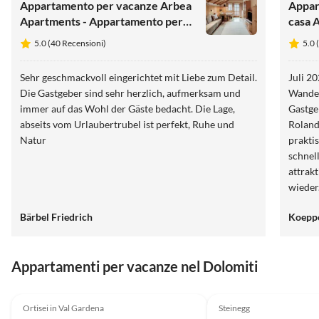
Appartamento per vacanze Arbea
Appar
Apartments - Appartamento per
casa 
vacanze SiÃ«la
5.0 (40 Recensioni)
5.0 
Sehr geschmackvoll eingerichtet mit Liebe zum Detail.
Juli 2025 W
Die Gastgeber sind sehr herzlich, aufmerksam und
Wander
immer auf das Wohl der Gäste bedacht. Die Lage,
Gastge
abseits vom Urlaubertrubel ist perfekt, Ruhe und
Roland
Natur
prakti
schnel
attrak
wieder
Bärbel Friedrich
Koepp
Appartamenti per vacanze nel Dolomiti
Annuncio in
5.0
(40)
Alto
5.0
(4)
Ortisei in Val Gardena
Steinegg