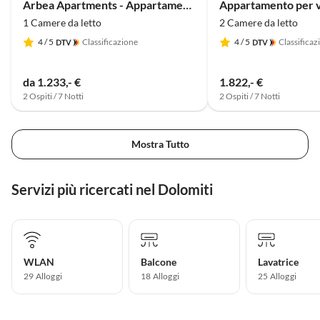
Arbea Apartments - Appartamento per vacanze SiÃ«la
1 Camere da letto
2 Camere da letto
4
/ 5
Classificazione
4
/ 5
Classificaz
da 1.233,- €
1.822,- €
2 Ospiti / 7 Notti
2 Ospiti / 7 Notti
Mostra Tutto
Servizi più ricercati nel Dolomiti
WLAN
Balcone
Lavatrice
29 Alloggi
18 Alloggi
25 Alloggi