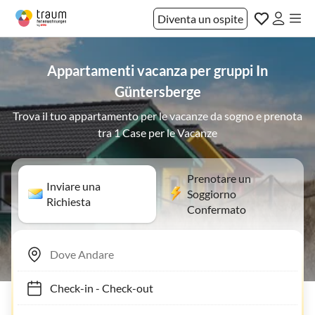
Diventa un ospite
Appartamenti vacanza per gruppi In
Güntersberge
Trova il tuo appartamento per le vacanze da sogno e prenota
tra 1 Case per le Vacanze
Prenotare un
Inviare una
Soggiorno
Richiesta
Confermato
Check-in
-
Check-out