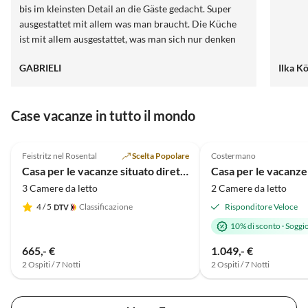
bis im kleinsten Detail an die Gäste gedacht. Super
ausgestattet mit allem was man braucht. Die Küche
ist mit allem ausgestattet, was man sich nur denken
kann. Einen nah gelegenen Parkplatz gab es auch.
GABRIELI
Ilka K
Unbeschreiblich, wie morgens der erste kaffee auf
einer der Terrassen genossen werden kann, wenn der
Hafen langsam erwacht und die (zähmen) Möwen und
Case vacanze in tutto il mondo
Enten einen begrüßen. Wir hatten einen rundum
gelungenen Urlaub - und das von der ersten
4.9
(20)
5.0
(9)
Kontaktaufnahme an bis hin zu unserer Anreise.... Wir
Feistritz nel Rosental
Scelta Popolare
Costermano
kommen gerne wieder
Casa per le vacanze situato direttamente sul lago di Drau
3 Camere da letto
2 Camere da letto
4
/ 5
Classificazione
Risponditore Veloce
10% di sconto
·
Soggi
665,- €
1.049,- €
2 Ospiti / 7 Notti
2 Ospiti / 7 Notti