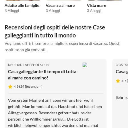
Adatto alle famiglie
Vacanza al mare
Vista mare
3 Alloggi
3 Alloggi
3 Alloggi
Recensioni degli ospiti delle nostre Case
galleggianti in tutto il mondo
Vogliamo offrirti sempre la migliore esperienza di vacanza. Questi
ospiti sono già convinti.
NEUSTADT NELL'HOLSTEIN
OOSTM
Casa galleggiante Il tempo di Lotta
Casa 
al mare con camino!
4.7 
4.9 (29 Recensioni)
Vom ersten Moment an haben wir uns hier wohl
gefühlt. Man kommt auf das Hausboot und hat seinen
Alltag vergessen. Besonders gefreut hat uns der
persönliche Willkommensgruß.... Die Lotta ist
wirklich liebevoll eingerichtet worden und man hat