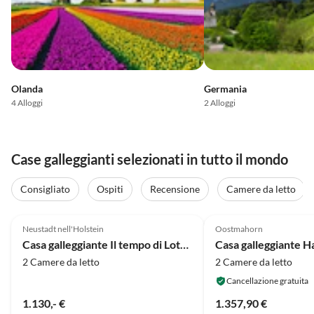
Olanda
Germania
4 Alloggi
2 Alloggi
Case galleggianti selezionati in tutto il mondo
Consigliato
Ospiti
Recensione
Camere da letto
Annuncio in
4.9
(29)
Alto
4.7
(8)
Neustadt nell'Holstein
Oostmahorn
Casa galleggiante Il tempo di Lotta al mare con camino!
Casa galleggiante H
2 Camere da letto
2 Camere da letto
Cancellazione gratuita
1.130,- €
1.357,90 €