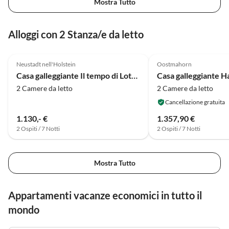
Mostra Tutto
Alloggi con 2 Stanza/e da letto
Annuncio in
4.9
(29)
Alto
4.7
(8)
Neustadt nell'Holstein
Oostmahorn
Casa galleggiante Il tempo di Lotta al mare con camino!
Casa galleggiante H
2 Camere da letto
2 Camere da letto
Cancellazione gratuita
1.130,- €
1.357,90 €
2 Ospiti / 7 Notti
2 Ospiti / 7 Notti
Mostra Tutto
Appartamenti vacanze economici in tutto il
mondo