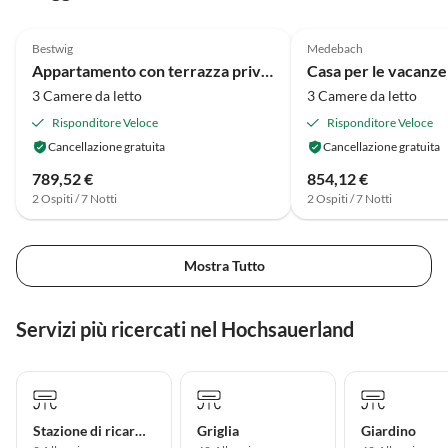
4.1
(85)
4.0
(80)
Bestwig
Medebach
Appartamento con terrazza privata a Velmede
3 Camere da letto
3 Camere da letto
Risponditore Veloce
Risponditore Veloce
Cancellazione gratuita
Cancellazione gratuita
789,52 €
854,12 €
2 Ospiti / 7 Notti
2 Ospiti / 7 Notti
Mostra Tutto
Servizi più ricercati nel Hochsauerland
Stazione di ricarica per auto elettriche
Griglia
Giardino