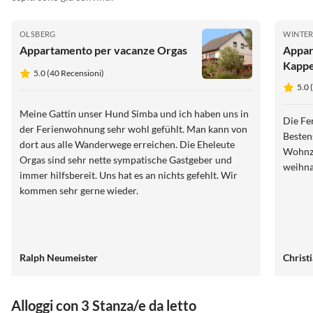
OLSBERG
WINTE
Appartamento per vacanze Orgas
Appar
Kappeb
5.0 (40 Recensioni)
5.0 
Meine Gattin unser Hund Simba und ich haben uns in
Die Fe
der Ferienwohnung sehr wohl gefühlt. Man kann von
Besten
dort aus alle Wanderwege erreichen. Die Eheleute
Wohnzi
Orgas sind sehr nette sympatische Gastgeber und
weihna
immer hilfsbereit. Uns hat es an nichts gefehlt. Wir
kommen sehr gerne wieder.
Ralph Neumeister
Christ
Alloggi con 3 Stanza/e da letto