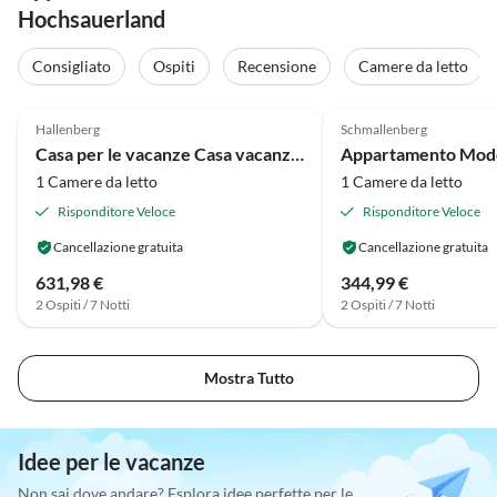
Hochsauerland
Consigliato
Ospiti
Recensione
Camere da letto
4.3
(67)
4.2
(59)
Hallenberg
Schmallenberg
Casa per le vacanze Casa vacanze Christina
1 Camere da letto
1 Camere da letto
Risponditore Veloce
Risponditore Veloce
Cancellazione gratuita
Cancellazione gratuita
631,98 €
344,99 €
2 Ospiti / 7 Notti
2 Ospiti / 7 Notti
Mostra Tutto
Idee per le vacanze
Non sai dove andare? Esplora idee perfette per le