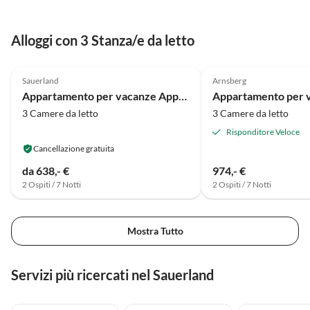
einfach toll. Auf diesen Wege
möchten wir uns bedanken für
Alloggi con 3 Stanza/e da letto
die Vorbereitung und
Bereitstellung von der
5.0
(13)
5.0
(10)
Unterkunft. Es war uns eine
Sauerland
Arnsberg
große Ehre mit ihren
Appartamento per vacanze Appartamento da sogno sul laghetto del mulino
Unternehmen gemeinsam Ferien
3 Camere da letto
3 Camere da letto
zu machen. Liebe Grüße Bettina
Schlehahn Hartmut Meißner
Risponditore Veloce
Cancellazione gratuita
da 638,- €
974,- €
2 Ospiti / 7 Notti
2 Ospiti / 7 Notti
Mostra Tutto
Servizi più ricercati nel Sauerland