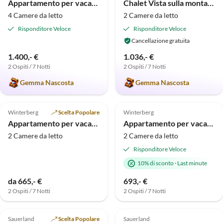
Appartamento per vacanze Vista della città di Winterberg
Chalet Vista sulla montagna
4 Camere da letto
2 Camere da letto
Risponditore Veloce
Risponditore Veloce
Cancellazione gratuita
1.400,- €
1.036,- €
2 Ospiti / 7 Notti
2 Ospiti / 7 Notti
Tour
virtuale
Gemma Nascosta
Gemma Nascosta
Annuncio in
Annuncio in
4.4
(7)
Alto
5.0
(6)
Alto
Winterberg
Scelta Popolare
Winterberg
Appartamento per vacanze Alm di Sauerland
Appartamento per vacanze Kappeblick al carosello sciistico
2 Camere da letto
2 Camere da letto
Risponditore Veloce
10% di sconto
·
Last minute
da 665,- €
693,- €
2 Ospiti / 7 Notti
2 Ospiti / 7 Notti
Annuncio in
Annuncio in
5.0
(3)
Alto
5.0
(3)
Alto
Sauerland
Scelta Popolare
Sauerland