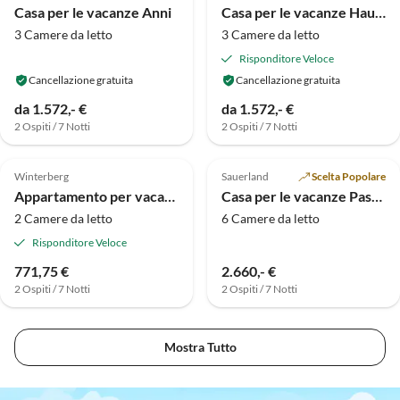
Casa per le vacanze Anni
Casa per le vacanze Haus Paul
3 Camere da letto
3 Camere da letto
Risponditore Veloce
Cancellazione gratuita
Cancellazione gratuita
da 1.572,- €
da 1.572,- €
2 Ospiti / 7 Notti
2 Ospiti / 7 Notti
Annuncio in
Annuncio in
Alto
Alto
Winterberg
Sauerland
Scelta Popolare
Appartamento per vacanze Vista sulle montagne e sul lago
Casa per le vacanze Passiflora
2 Camere da letto
6 Camere da letto
Risponditore Veloce
771,75 €
2.660,- €
2 Ospiti / 7 Notti
2 Ospiti / 7 Notti
Mostra Tutto