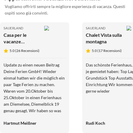
Vogliamo offrirti sempre la migliore esperienza di vacanza. Questi
ospiti sono già convinti.
SAUERLAND
SAUERLAND
Casa per le
Chalet Vista sulla
vacanze
montagna
diemelblick acht
5.0 (26 Recensioni)
5.0 (17 Recensioni)
Update zu einen neuen Beitrag
Das schönste Ferienhaus, das wi
Deine Ferien GmbH! Wieder
je gemietet haben: Top La
einmal hatten wir die möglich ein
Grundstück Top Ausstatt
paar Tage Ferien zu machen.
Einrichtung Wir kommen
Waren vom 20.Oktober bis
gerne wieder
25.Oktober in einen Ferienhaus
am Diemelsee, Diemelblick 19
genau gesagt. Wir haben so was
von wohl gefühlt. Die Sauberkeit,
Hartmut Meißner
Rudi Koch
die Einrichtung und die Ruhe um
das Ferienhaus herum war