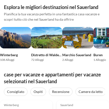
Esplora le migliori destinazioni nel Sauerland
Pianifica la tua vacanza perfetta in una fantastica casa vacanze e
scopri tutto ciò che nel Sauerland ha da offrire
Winterberg
Distretto di Waldeck-Frankenberg (Sauerland)
Marchio Sauerland
Buren
108 Alloggi
72 Alloggi
2 Alloggi
1 Alloggio
case per vacanze e appartamenti per vacanze
selezionati nel Sauerland
Consigliato
Ospiti
Recensione
Camere da letto
Annuncio in
Annuncio in
4.9
(52)
Alto
5.0
(17)
Alto
Winterberg
Sauerland