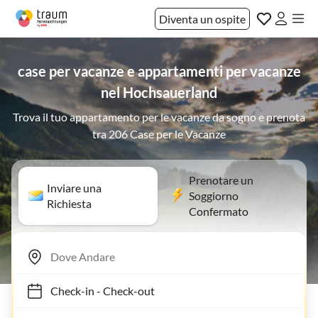
Diventa un ospite
case per vacanze e appartamenti per vacanze
nel Hochsauerland
Trova il tuo appartamento per le vacanze da sogno e prenota
tra 206 Case per le Vacanze
Prenotare un
Inviare una
Soggiorno
Richiesta
Confermato
Check-in
-
Check-out