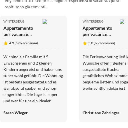
Vogliamo offrirti sempre la migliore esperienza di vacanza. Questi
ospiti sono già convinti.
WINTERBERG
WINTERBERG
Appartamento
Appartamento
per vacanze
per vacanze
Vista della città
Kappeblick al
4.9 (52 Recensioni)
5.0 (6 Recensioni)
di Winterberg
carosello
sciistico
Wir sind als Familie mit 5
Die Ferienwohnung ließ 
Erwachsenen und 2 kleinen
Wünsche offen ! Bestens
Kindern angereist und haben uns
ausgestattete Küche,
super wohl gefühlt. Die Wohnung
gemütliches Wohnzimmer
ist bestens ausgestattet und es
bequeme Betten und soga
war absolut sauber und schön
weihnachtlich dekoriert
eingerichtet. Die Lage ist super
und war für uns ein idealer
Ausgangspunkt für
Sarah Wieger
Christiane Zehringer
Unternehmungen, Spaziergänge
o.ä. Bianka war jederzeit
erreichbar und absolut