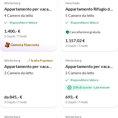
Winterberg
Meschede
Appartamento per vacanze Vista della città di Winterberg
Appartamento Rifugio del gruppo Sauerland
4 Camere da letto
5 Camere da letto
Risponditore Veloce
Risponditore Veloce
1.400,- €
Cancellazione gratuita
2 Ospiti / 7 Notti
Tour
1.157,02 €
virtuale
Gemma Nascosta
2 Ospiti / 7 Notti
Annuncio in
Annuncio in
4.4
(7)
Alto
5.0
(6)
Alto
Winterberg
Scelta Popolare
Winterberg
Appartamento per vacanze Alm di Sauerland
Appartamento per vacanze Kappeblick al carosello sciistico
2 Camere da letto
2 Camere da letto
Risponditore Veloce
10% di sconto
·
Last minute
da 845,- €
693,- €
2 Ospiti / 7 Notti
2 Ospiti / 7 Notti
4.0
(2)
4.0
(1)
Winterberg
Winterberg