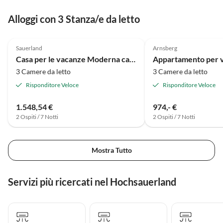
hilfsbereit. Es gibt allerdings
Alloggi con 3 Stanza/e da letto
keine Ausstattung für Kinder (z.B.
Hochstuhl), was uns aber im
4.0
(12)
5.0
(10)
Vorfeld klar war bzw Bianka hatte
Sauerland
Arnsberg
uns direkt darauf hingewiesen,
Casa per le vacanze Moderna casa vacanze vicino a Winterberg con giardino
somit war es für uns persönlich
3 Camere da letto
3 Camere da letto
kein Problem. :-) Alles in allem
können wir Bianka und ihre
Risponditore Veloce
Risponditore Veloce
Wohnung absolut empfehlen!
Wir würden definitiv
1.548,54 €
974,- €
wiederkommen.
2 Ospiti / 7 Notti
2 Ospiti / 7 Notti
Mostra Tutto
Servizi più ricercati nel Hochsauerland