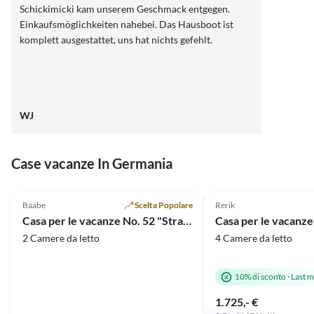
Schickimicki kam unserem Geschmack entgegen.
Einkaufsmöglichkeiten nahebei. Das Hausboot ist
komplett ausgestattet, uns hat nichts gefehlt.
WJ
Case vacanze In Germania
4.7
(7)
4.9
(4)
Baabe
Scelta Popolare
Rerik
Vacanza al mare
Casa per le vacanze No. 52 "Strandidyll"
2 Camere da letto
4 Camere da letto
10% di sconto
·
Last m
1.725,- €