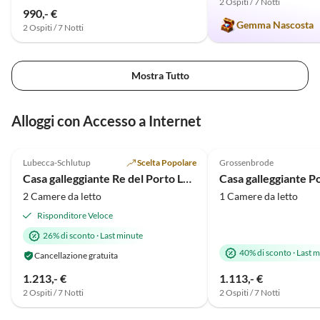
2 Ospiti / 7 Notti
990,- €
Gemma Nascosta
2 Ospiti / 7 Notti
Mostra Tutto
Alloggi con Accesso a Internet
4.9
(54)
4.8
(6)
Lubecca-Schlutup
Scelta Popolare
Grossenbrode
Casa galleggiante Re del Porto Lübeck
Casa galleggiante P
2 Camere da letto
1 Camere da letto
Risponditore Veloce
26% di sconto
·
Last minute
40% di sconto
·
Last m
Cancellazione gratuita
1.213,- €
1.113,- €
2 Ospiti / 7 Notti
2 Ospiti / 7 Notti