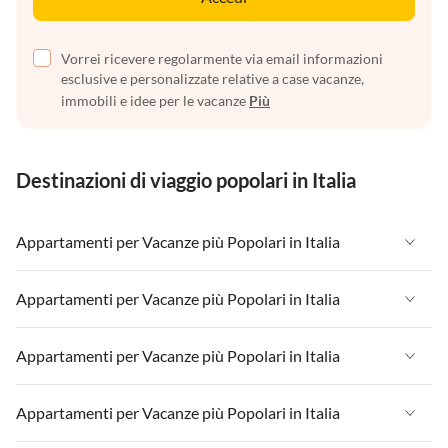
Vorrei ricevere regolarmente via email informazioni
esclusive e personalizzate relative a case vacanze,
immobili e idee per le vacanze
Più
Destinazioni di viaggio popolari in Italia
Appartamenti per Vacanze più Popolari in Italia
Appartamenti per Vacanze in Italia
Appartamenti per Vacanze più Popolari in Italia
Appartamenti per Vacanze in Liguria
Appartamenti per Vacanze in Italia
Appartamenti per Vacanze più Popolari in Italia
Appartamenti per Vacanze in Lombardia
Appartamenti per Vacanze in Liguria
Appartamenti per Vacanze in Sicilia
Appartamenti per Vacanze in Italia
Appartamenti per Vacanze più Popolari in Italia
Appartamenti per Vacanze in Lombardia
Appartamenti per Vacanze in Lago di Garda
Appartamenti per Vacanze in Liguria