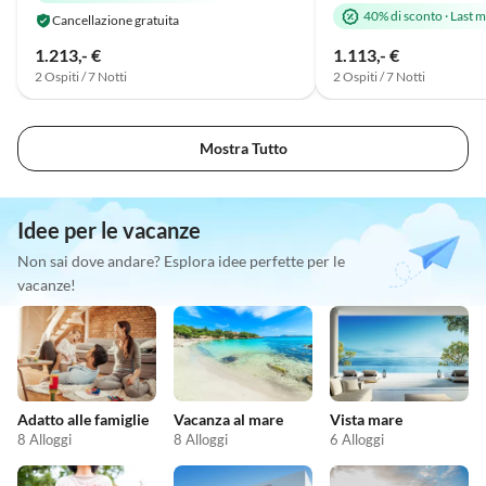
40% di sconto
·
Last m
Cancellazione gratuita
1.213,- €
1.113,- €
2 Ospiti / 7 Notti
2 Ospiti / 7 Notti
Mostra Tutto
Idee per le vacanze
Non sai dove andare? Esplora idee perfette per le
vacanze!
Adatto alle famiglie
Vacanza al mare
Vista mare
8 Alloggi
8 Alloggi
6 Alloggi