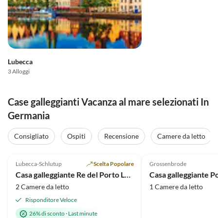
Lubecca
3 Alloggi
Case galleggianti Vacanza al mare selezionati In
Germania
Consigliato
Ospiti
Recensione
Camere da letto
4.9
(54)
4.8
(6)
Lubecca-Schlutup
Scelta Popolare
Grossenbrode
Casa galleggiante Re del Porto Lübeck
Casa galleggiante P
2 Camere da letto
1 Camere da letto
Risponditore Veloce
26% di sconto
·
Last minute